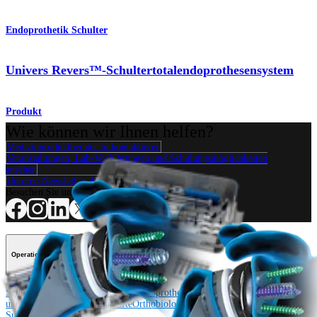
Endoprothetik Schulter
Univers Revers™-Schultertotalendoprothesensystem
Produkt
Wie können wir Ihnen helfen?
Medizinproduktberater:in kontaktieren
Veranstaltungen, Lab-Vorführungen und Schulungsmöglichkeiten
ansehen
Unseren Newsletter abonnieren
Besuchen Sie uns
Operationsverfahren
Schulter
Knie
Ellenbogen
Schulterendoprothetik
Hand und Handgelenk
Fuß
und Sprunggelenk
Trauma
Hüfte
Orthobiologie
Cardiothoracic
Surgery
Wirbelsäule