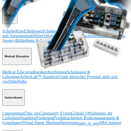
Produkt
Schulter
Knie
Ellenbogen
Schulterendoprothetik
Hand und Handgelenk
Fuß
und Sprunggelenk
Hüfte
Orthobiologie
Herz-Thoraxchirurgie
Cardiothoracic
Surgery
Bildgebung & Resektion
Medical Education
Medical Education
Kursbeschreibungen
Schulungen &
Lehrgänge
ArthroLab™-Standorte
Unser klinisches Personal stellt sich
vor
OrthoPedia
Unternehmen
Unternehmen
Über uns
Community Events
Globale Offenlegung der
Lieferkette
Standorte
Förderung
Produktsicherheit
Risikomanagement &
Compliance
Virtual Patent Marking
Newsroom
SBA Support
open_in_new