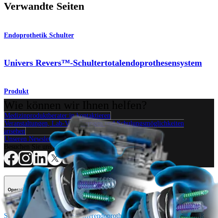
Verwandte Seiten
Endoprothetik Schulter
Univers Revers™-Schultertotalendoprothesensystem
Produkt
Wie können wir Ihnen helfen?
Medizinproduktberater:in kontaktieren
Veranstaltungen, Lab-Vorführungen und Schulungsmöglichkeiten
ansehen
Unseren Newsletter abonnieren
Besuchen Sie uns
Operationsverfahren
Schulter
Knie
Ellenbogen
Schulterendoprothetik
Hand und Handgelenk
Fuß