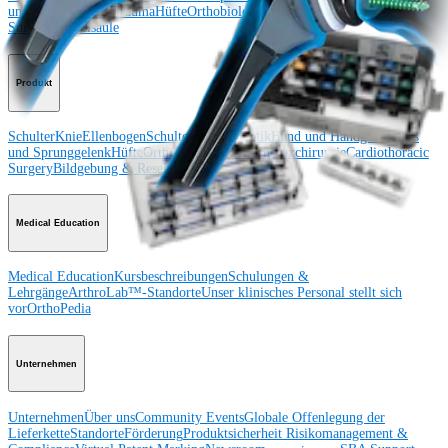
und Sprunggelenk
Trauma
Hüfte
Orthobiologie
Cardiothoracic
Surgery
Wirbelsäule
Produkt
Schulter
Knie
Ellenbogen
Schulterendoprothetik
Hand und Handgelenk
Fuß
und Sprunggelenk
Hüfte
Orthobiologie
Herz-Thoraxchirurgie
Cardiothoracic
Surgery
Bildgebung & Resektion
Medical Education
Medical Education
Kursbeschreibungen
Schulungen &
Lehrgänge
ArthroLab™-Standorte
Unser klinisches Personal stellt sich
vor
OrthoPedia
Unternehmen
Unternehmen
Über uns
Community Events
Globale Offenlegung der
Lieferkette
Standorte
Förderung
Produktsicherheit
Risikomanagement &