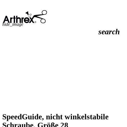
hide_image
search
SpeedGuide, nicht winkelstabile
Schraube, Größe 28