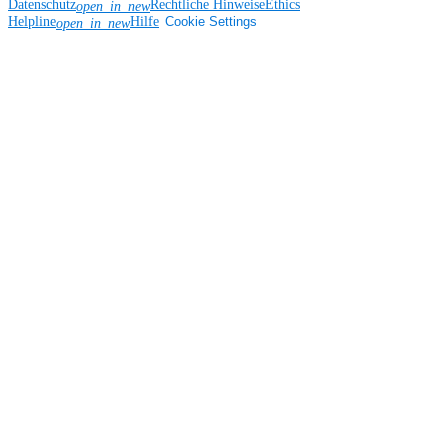
Datenschutz
Rechtliche Hinweise
Ethics
open_in_new
Helpline
Hilfe
Cookie Settings
open_in_new