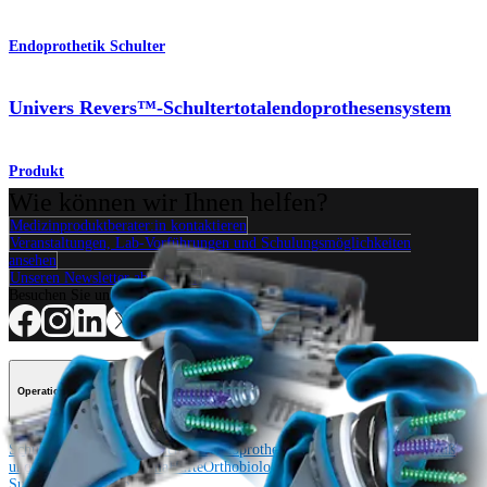
Endoprothetik Schulter
Univers Revers™-Schultertotalendoprothesensystem
Produkt
Wie können wir Ihnen helfen?
Medizinproduktberater:in kontaktieren
Veranstaltungen, Lab-Vorführungen und Schulungsmöglichkeiten
ansehen
Unseren Newsletter abonnieren
Besuchen Sie uns
Operationsverfahren
Schulter
Knie
Ellenbogen
Schulterendoprothetik
Hand und Handgelenk
Fuß
und Sprunggelenk
Trauma
Hüfte
Orthobiologie
Cardiothoracic
Surgery
Wirbelsäule