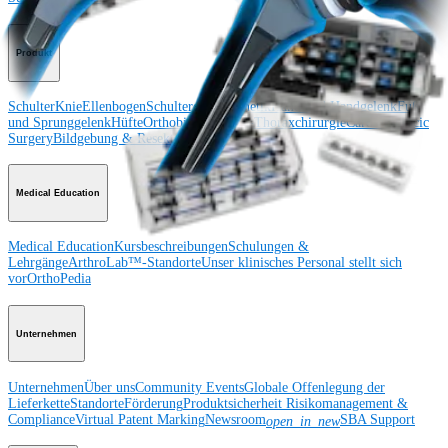
Produkt
Schulter
Knie
Ellenbogen
Schulterendoprothetik
Hand und Handgelenk
Fuß
und Sprunggelenk
Hüfte
Orthobiologie
Herz-Thoraxchirurgie
Cardiothoracic
Surgery
Bildgebung & Resektion
Medical Education
Medical Education
Kursbeschreibungen
Schulungen &
Lehrgänge
ArthroLab™-Standorte
Unser klinisches Personal stellt sich
vor
OrthoPedia
Unternehmen
Unternehmen
Über uns
Community Events
Globale Offenlegung der
Lieferkette
Standorte
Förderung
Produktsicherheit
Risikomanagement &
Compliance
Virtual Patent Marking
Newsroom
SBA Support
open_in_new