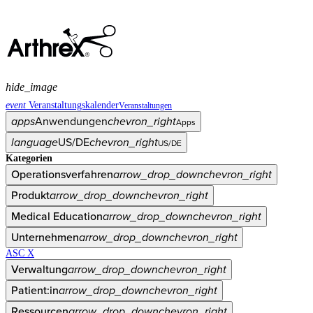
hide_image
event
Veranstaltungskalender
Veranstaltungen
apps
Anwendungen
chevron_right
Apps
language
US/DE
chevron_right
US/DE
Kategorien
Operationsverfahren
arrow_drop_down
chevron_right
Produkt
arrow_drop_down
chevron_right
Medical Education
arrow_drop_down
chevron_right
Unternehmen
arrow_drop_down
chevron_right
ASC X
Verwaltung
arrow_drop_down
chevron_right
Patient:in
arrow_drop_down
chevron_right
Ressourcen
arrow_drop_down
chevron_right