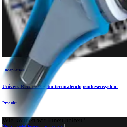
Endoprothetik Schulter
Univers Revers™-Schultertotalendoprothesensystem
Produkt
Wie können wir Ihnen helfen?
Medizinproduktberater:in kontaktieren