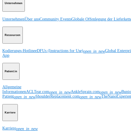
Unternehmen
Unternehmen
Über uns
Community Events
Globale Offenlegung der Lieferkett
Ressourcen
Kodierungs-Hotline
eDFUs (Instructions for Use)
Global Enterpr
open_in_new
App
Patient:in
Allgemeine
Informationen
ACLTear.com
AnkleSprain.com
Buni
open_in_new
open_in_new
Patient
ShoulderReplacement.com
TheNanoExperie
open_in_new
open_in_new
Karriere
Karriere
open_in_new