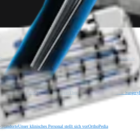
 Sprunggelenk
Trauma
Hüfte
Orthobiologie
Cardiothoracic Surgery
Wirbelsäule
 Sprunggelenk
Hüfte
Orthobiologie
Herz-Thoraxchirurgie
Cardiothoracic Surgery
Standorte
Unser klinisches Personal stellt sich vor
OrthoPedia