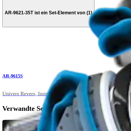
AR-9621-35T ist ein Set-Element von (1)
AR-9615S
Univers Revers, Instrumentenset, für modulares Glenoidsys
Verwandte Seiten