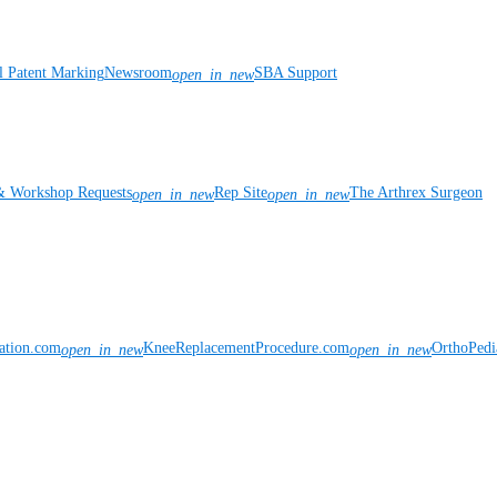
l Patent Marking
Newsroom
SBA Support
open_in_new
& Workshop Requests
Rep Site
The Arthrex Surgeon
open_in_new
open_in_new
vation.com
KneeReplacementProcedure.com
OrthoPedi
open_in_new
open_in_new