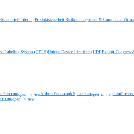
e
Standorte
Förderung
Produktsicherheit
Risikomanagement & Compliance
Virtua
ise Labeling System (GELS)
Unique Device Identifier (UDI)
Exhibit-Congress 
onPain.com
ArthrexEndoscopicSpine.com
JointPreser
open_in_new
open_in_new
nce.com
open_in_new