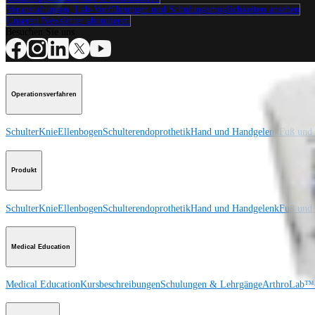
Veranstaltungen, Lab-Vorführungen und Schulungsmöglichkeiten ansehen
Unseren Newsletter abonnieren
Besuchen Sie uns
Operationsverfahren
Schulter
Knie
Ellenbogen
Schulterendoprothetik
Hand und Handgelenk
Fuß und
Produkt
Schulter
Knie
Ellenbogen
Schulterendoprothetik
Hand und Handgelenk
Fuß und
Medical Education
Medical Education
Kursbeschreibungen
Schulungen & Lehrgänge
ArthroLab™-