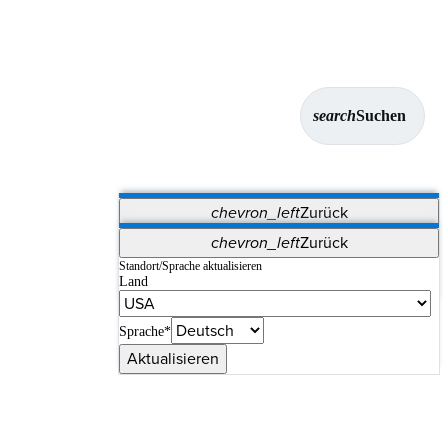
search
Suchen
chevron_left
Zurück
Anwendungen
chevron_left
Zurück
Vet Systems
OrthoPedia Patient
SAP
Standort/Sprache aktualisieren
Land
Supplier Portal
Synergy-Bildgebung und -Resektion
Sprache*
Aktualisieren