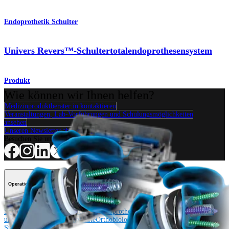
Endoprothetik Schulter
Univers Revers™-Schultertotalendoprothesensystem
Produkt
Wie können wir Ihnen helfen?
Medizinproduktberater:in kontaktieren
Veranstaltungen, Lab-Vorführungen und Schulungsmöglichkeiten
ansehen
Unseren Newsletter abonnieren
Besuchen Sie uns
Operationsverfahren
Schulter
Knie
Ellenbogen
Schulterendoprothetik
Hand und Handgelenk
Fuß
und Sprunggelenk
Trauma
Hüfte
Orthobiologie
Cardiothoracic
Surgery
Wirbelsäule