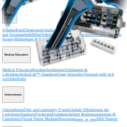
Produkt
Schulter
Knie
Ellenbogen
Schulterendoprothetik
Hand und Handgelenk
Fuß
und Sprunggelenk
Hüfte
Orthobiologie
Herz-Thoraxchirurgie
Cardiothoracic
Surgery
Bildgebung & Resektion
Medical Education
Medical Education
Kursbeschreibungen
Schulungen &
Lehrgänge
ArthroLab™-Standorte
Unser klinisches Personal stellt sich
vor
OrthoPedia
Unternehmen
Unternehmen
Über uns
Community Events
Globale Offenlegung der
Lieferkette
Standorte
Förderung
Produktsicherheit
Risikomanagement &
Compliance
Virtual Patent Marking
Newsroom
SBA Support
open_in_new