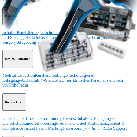
Produkt
Schulter
Knie
Ellenbogen
Schulterendoprothetik
Hand und Handgelenk
Fuß
und Sprunggelenk
Hüfte
Orthobiologie
Herz-Thoraxchirurgie
Cardiothoracic
Surgery
Bildgebung & Resektion
Medical Education
Medical Education
Kursbeschreibungen
Schulungen &
Lehrgänge
ArthroLab™-Standorte
Unser klinisches Personal stellt sich
vor
OrthoPedia
Unternehmen
Unternehmen
Über uns
Community Events
Globale Offenlegung der
Lieferkette
Standorte
Förderung
Produktsicherheit
Risikomanagement &
Compliance
Virtual Patent Marking
Newsroom
SBA Support
open_in_new