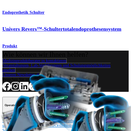
Endoprothetik Schulter
Univers Revers™-Schultertotalendoprothesensystem
Produkt
Wie können wir Ihnen helfen?
Medizinproduktberater:in kontaktieren
Veranstaltungen, Lab-Vorführungen und Schulungsmöglichkeiten
ansehen
Unseren Newsletter abonnieren
Besuchen Sie uns
Operationsverfahren
Schulter
Knie
Ellenbogen
Schulterendoprothetik
Hand und Handgelenk
Fuß
und Sprunggelenk
Trauma
Hüfte
Orthobiologie
Cardiothoracic
Surgery
Wirbelsäule