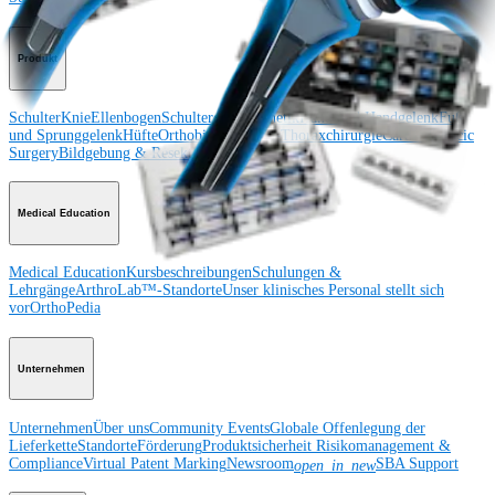
Produkt
Schulter
Knie
Ellenbogen
Schulterendoprothetik
Hand und Handgelenk
Fuß
und Sprunggelenk
Hüfte
Orthobiologie
Herz-Thoraxchirurgie
Cardiothoracic
Surgery
Bildgebung & Resektion
Medical Education
Medical Education
Kursbeschreibungen
Schulungen &
Lehrgänge
ArthroLab™-Standorte
Unser klinisches Personal stellt sich
vor
OrthoPedia
Unternehmen
Unternehmen
Über uns
Community Events
Globale Offenlegung der
Lieferkette
Standorte
Förderung
Produktsicherheit
Risikomanagement &
Compliance
Virtual Patent Marking
Newsroom
SBA Support
open_in_new