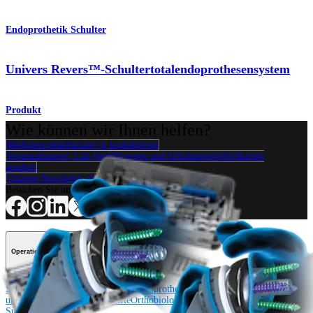
Endoprothetik Schulter
Univers Revers™-Schultertotalendoprothesensystem
Produkt
Wie können wir Ihnen helfen?
Medizinproduktberater:in kontaktieren
Veranstaltungen, Lab-Vorführungen und Schulungsmöglichkeiten
ansehen
Unseren Newsletter abonnieren
Besuchen Sie uns
Operationsverfahren
Schulter
Knie
Ellenbogen
Schulterendoprothetik
Hand und Handgelenk
Fuß
und Sprunggelenk
Trauma
Hüfte
Orthobiologie
Cardiothoracic
Surgery
Wirbelsäule