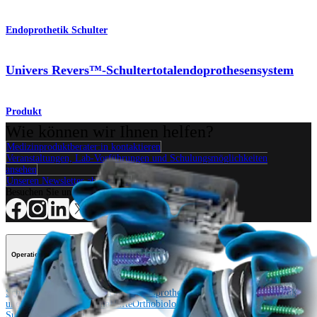
Endoprothetik Schulter
Univers Revers™-Schultertotalendoprothesensystem
Produkt
Wie können wir Ihnen helfen?
Medizinproduktberater:in kontaktieren
Veranstaltungen, Lab-Vorführungen und Schulungsmöglichkeiten
ansehen
Unseren Newsletter abonnieren
Besuchen Sie uns
Operationsverfahren
Schulter
Knie
Ellenbogen
Schulterendoprothetik
Hand und Handgelenk
Fuß
und Sprunggelenk
Trauma
Hüfte
Orthobiologie
Cardiothoracic
Surgery
Wirbelsäule