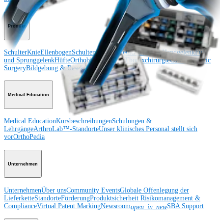
Produkt
Schulter
Knie
Ellenbogen
Schulterendoprothetik
Hand und Handgelenk
Fuß
und Sprunggelenk
Hüfte
Orthobiologie
Herz-Thoraxchirurgie
Cardiothoracic
Surgery
Bildgebung & Resektion
Medical Education
Medical Education
Kursbeschreibungen
Schulungen &
Lehrgänge
ArthroLab™-Standorte
Unser klinisches Personal stellt sich
vor
OrthoPedia
Unternehmen
Unternehmen
Über uns
Community Events
Globale Offenlegung der
Lieferkette
Standorte
Förderung
Produktsicherheit
Risikomanagement &
Compliance
Virtual Patent Marking
Newsroom
SBA Support
open_in_new