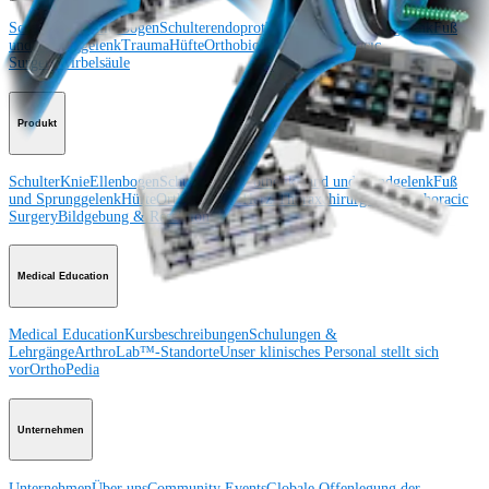
Schulter
Knie
Ellenbogen
Schulterendoprothetik
Hand und Handgelenk
Fuß
und Sprunggelenk
Trauma
Hüfte
Orthobiologie
Cardiothoracic
Surgery
Wirbelsäule
Produkt
Schulter
Knie
Ellenbogen
Schulterendoprothetik
Hand und Handgelenk
Fuß
und Sprunggelenk
Hüfte
Orthobiologie
Herz-Thoraxchirurgie
Cardiothoracic
Surgery
Bildgebung & Resektion
Medical Education
Medical Education
Kursbeschreibungen
Schulungen &
Lehrgänge
ArthroLab™-Standorte
Unser klinisches Personal stellt sich
vor
OrthoPedia
Unternehmen
Unternehmen
Über uns
Community Events
Globale Offenlegung der