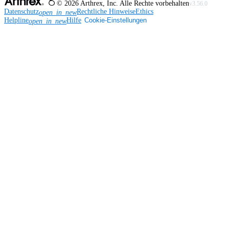
©
2026
Arthrex, Inc. Alle Rechte vorbehalten
v3.56.0
Datenschutz
Rechtliche Hinweise
Ethics
open_in_new
Helpline
Hilfe
Cookie-Einstellungen
open_in_new