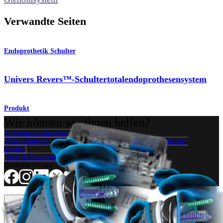
Verwandte Seiten
Endoprothetik Schulter
Univers Revers™-Schultertotalendoprothesensystem
Produkt
Wie können wir Ihnen helfen?
Medizinproduktberater:in kontaktieren
Veranstaltungen, Lab-Vorführungen und Schulungsmöglichkeiten
ansehen
Unseren Newsletter abonnieren
Besuchen Sie uns
Operationsverfahren