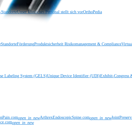
Standorte
Unser klinisches Personal stellt sich vor
OrthoPedia
e
Standorte
Förderung
Produktsicherheit
Risikomanagement & Compliance
Virtua
ise Labeling System (GELS)
Unique Device Identifier (UDI)
Exhibit-Congress 
onPain.com
ArthrexEndoscopicSpine.com
JointPreser
open_in_new
open_in_new
nce.com
open_in_new