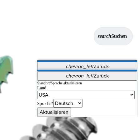
search
Suchen
chevron_left
Zurück
Anwendungen
chevron_left
Zurück
Vet Systems
OrthoPedia Patient
SAP
Standort/Sprache aktualisieren
Land
Supplier Portal
Synergy-Bildgebung und -Resektion
Sprache*
Aktualisieren