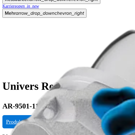
Karriere
open_in_new
Mehr
arrow_drop_down
chevron_right
Univers Revers, APEX-Hume
AR-9501-11S
Produktinformationen anfragen
eDFU ansehen