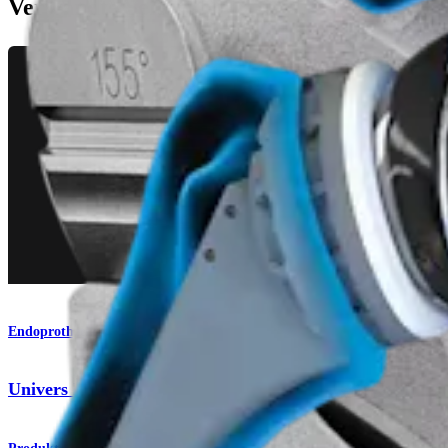
Verwandte Seiten
Endoprothetik Schulter
Univers Revers™-Schultertotalendoprothesensystem