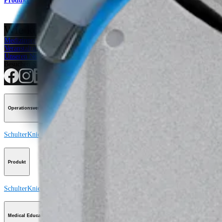
Produkt
Wie können wir Ihnen helfen?
Medizinproduktberater:in kontaktieren
Veranstaltungen, Lab-Vorführungen und Schulungsmöglichkeiten ansehen
Unseren Newsletter abonnieren
Besuchen Sie uns
Operationsverfahren
Schulter
Knie
Ellenbogen
Schulterendoprothetik
Hand und Handgelenk
Fuß und
Produkt
Schulter
Knie
Ellenbogen
Schulterendoprothetik
Hand und Handgelenk
Fuß und
Medical Education