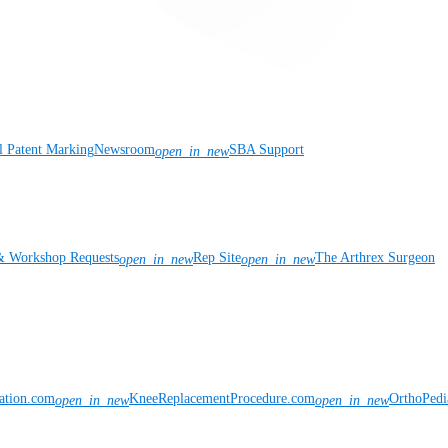
l Patent Marking
Newsroom
SBA Support
open_in_new
& Workshop Requests
Rep Site
The Arthrex Surgeon
open_in_new
open_in_new
vation.com
KneeReplacementProcedure.com
OrthoPedi
open_in_new
open_in_new