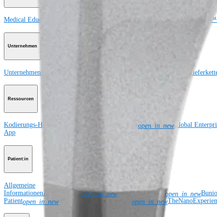
Medical Education
Kursbeschreibungen
Schulungen & Lehrgänge
ArthroLab™-
Unternehmen
Unternehmen
Über uns
Community Events
Globale Offenlegung der Lieferkett
Ressourcen
Kodierungs-Hotline
eDFUs (Instructions for Use)
Global Enterpr
open_in_new
App
Patient:in
Allgemeine
Informationen
ACLTear.com
AnkleSprain.com
Buni
open_in_new
open_in_new
Patient
ShoulderReplacement.com
TheNanoExperie
open_in_new
open_in_new