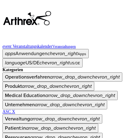
event
Veranstaltungskalender
Veranstaltungen
apps
Anwendungen
chevron_right
Apps
language
US/DE
chevron_right
US/DE
Kategorien
Operationsverfahren
arrow_drop_down
chevron_right
Produkt
arrow_drop_down
chevron_right
Medical Education
arrow_drop_down
chevron_right
Unternehmen
arrow_drop_down
chevron_right
ASC X
Verwaltung
arrow_drop_down
chevron_right
Patient:in
arrow_drop_down
chevron_right
Ressourcen
arrow_drop_down
chevron_right