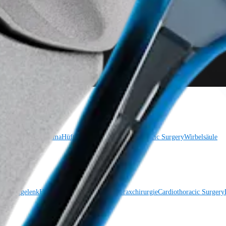
 Sprunggelenk
Trauma
Hüfte
Orthobiologie
Cardiothoracic Surgery
Wirbelsäule
 Sprunggelenk
Hüfte
Orthobiologie
Herz-Thoraxchirurgie
Cardiothoracic Surgery