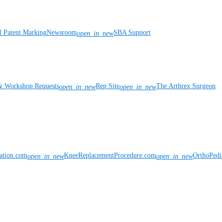
l Patent Marking
Newsroom
SBA Support
open_in_new
& Workshop Requests
Rep Site
The Arthrex Surgeon
open_in_new
open_in_new
vation.com
KneeReplacementProcedure.com
OrthoPedi
open_in_new
open_in_new