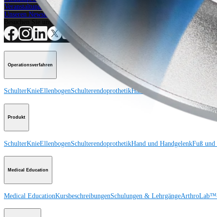
Veranstaltungen, Lab-Vorführungen und Schulungsmöglichkeiten ansehen
Unseren Newsletter abonnieren
Besuchen Sie uns
Operationsverfahren
Schulter
Knie
Ellenbogen
Schulterendoprothetik
Hand und Handgelenk
Fuß und
Produkt
Schulter
Knie
Ellenbogen
Schulterendoprothetik
Hand und Handgelenk
Fuß und
Medical Education
Medical Education
Kursbeschreibungen
Schulungen & Lehrgänge
ArthroLab™-