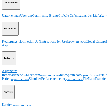
Unternehmen
Unternehmen
Über uns
Community Events
Globale Offenlegung der Lieferkett
Ressourcen
Kodierungs-Hotline
eDFUs (Instructions for Use)
Global Enterpr
open_in_new
App
Patient:in
Allgemeine
Informationen
ACLTear.com
AnkleSprain.com
Buni
open_in_new
open_in_new
Patient
ShoulderReplacement.com
TheNanoExperie
open_in_new
open_in_new
Karriere
Karriere
open_in_new