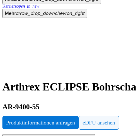
Karriere
open_in_new
Mehr
arrow_drop_down
chevron_right
Arthrex ECLIPSE Bohrschab
AR-9400-55
Produktinformationen anfragen
eDFU ansehen