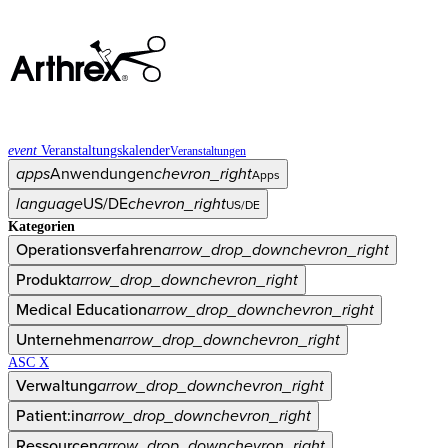
event
Veranstaltungskalender
Veranstaltungen
apps
Anwendungen
chevron_right
Apps
language
US/DE
chevron_right
US/DE
Kategorien
Operationsverfahren
arrow_drop_down
chevron_right
Produkt
arrow_drop_down
chevron_right
Medical Education
arrow_drop_down
chevron_right
Unternehmen
arrow_drop_down
chevron_right
ASC X
Verwaltung
arrow_drop_down
chevron_right
Patient:in
arrow_drop_down
chevron_right
Ressourcen
arrow_drop_down
chevron_right