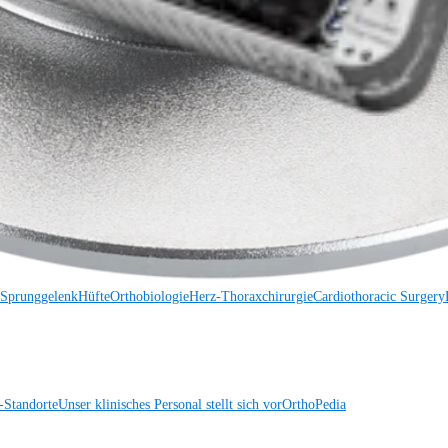
 Sprunggelenk
Trauma
Hüfte
Orthobiologie
Cardiothoracic Surgery
Wirbelsäule
 Sprunggelenk
Hüfte
Orthobiologie
Herz-Thoraxchirurgie
Cardiothoracic Surgery
Standorte
Unser klinisches Personal stellt sich vor
OrthoPedia