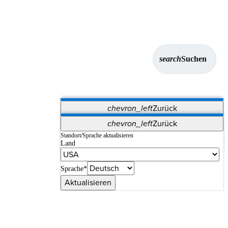
search
Suchen
chevron_left
Zurück
Anwendungen
chevron_left
Zurück
Vet Systems
OrthoPedia Patient
SAP
Standort/Sprache aktualisieren
Land
Supplier Portal
Synergy-Bildgebung und -Resektion
Sprache*
Aktualisieren