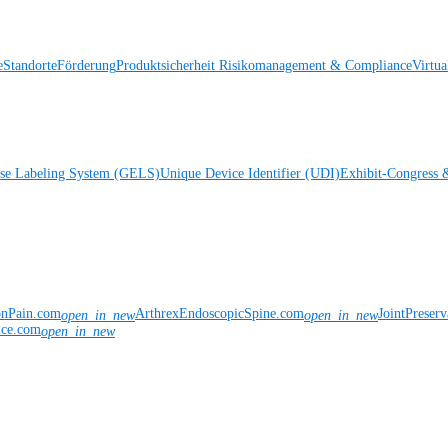
e
Standorte
Förderung
Produktsicherheit
Risikomanagement & Compliance
Virtua
ise Labeling System (GELS)
Unique Device Identifier (UDI)
Exhibit-Congress 
onPain.com
ArthrexEndoscopicSpine.com
JointPreser
open_in_new
open_in_new
nce.com
open_in_new