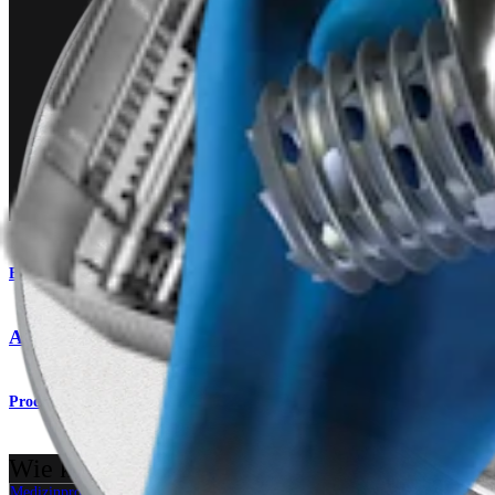
Endoprothetik Schulter
Arthrex Eclipse™-Schultertotalendoprothesensystem
Produkt
Wie können wir Ihnen helfen?
Medizinproduktberater:in kontaktieren