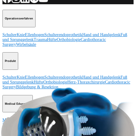
Operationsverfahren
Schulter
Knie
Ellenbogen
Schulterendoprothetik
Hand und Handgelenk
Fuß
und Sprunggelenk
Trauma
Hüfte
Orthobiologie
Cardiothoracic
Surgery
Wirbelsäule
Produkt
Schulter
Knie
Ellenbogen
Schulterendoprothetik
Hand und Handgelenk
Fuß
und Sprunggelenk
Hüfte
Orthobiologie
Herz-Thoraxchirurgie
Cardiothoracic
Surgery
Bildgebung & Resektion
Medical Education
Medical Education
Kursbeschreibungen
Schulungen &
Lehrgänge
ArthroLab™-Standorte
Unser klinisches Personal stellt sich
vor
OrthoPedia