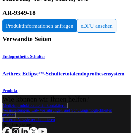
AR-9349-18
Produktinformationen anfragen
eDFU ansehen
Verwandte Seiten
Endoprothetik Schulter
Arthrex Eclipse™-Schultertotalendoprothesensystem
Produkt
Wie können wir Ihnen helfen?
Medizinproduktberater:in kontaktieren
Veranstaltungen, Lab-Vorführungen und Schulungsmöglichkeiten
ansehen
Unseren Newsletter abonnieren
Besuchen Sie uns