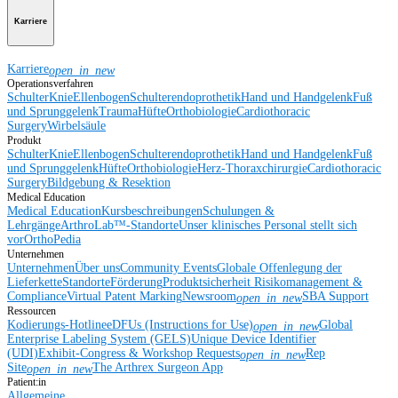
Karriere
Karriere
open_in_new
Operationsverfahren
Schulter
Knie
Ellenbogen
Schulterendoprothetik
Hand und Handgelenk
Fuß
und Sprunggelenk
Trauma
Hüfte
Orthobiologie
Cardiothoracic
Surgery
Wirbelsäule
Produkt
Schulter
Knie
Ellenbogen
Schulterendoprothetik
Hand und Handgelenk
Fuß
und Sprunggelenk
Hüfte
Orthobiologie
Herz-Thoraxchirurgie
Cardiothoracic
Surgery
Bildgebung & Resektion
Medical Education
Medical Education
Kursbeschreibungen
Schulungen &
Lehrgänge
ArthroLab™-Standorte
Unser klinisches Personal stellt sich
vor
OrthoPedia
Unternehmen
Unternehmen
Über uns
Community Events
Globale Offenlegung der
Lieferkette
Standorte
Förderung
Produktsicherheit
Risikomanagement &
Compliance
Virtual Patent Marking
Newsroom
SBA Support
open_in_new
Ressourcen
Kodierungs-Hotline
eDFUs (Instructions for Use)
Global
open_in_new
Enterprise Labeling System (GELS)
Unique Device Identifier
(UDI)
Exhibit-Congress & Workshop Requests
Rep
open_in_new
Site
The Arthrex Surgeon App
open_in_new
Patient:in
Allgemeine