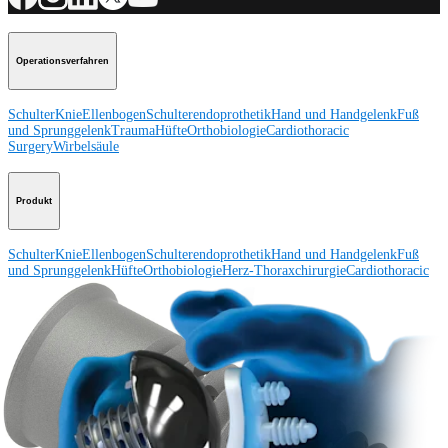
Operationsverfahren
Schulter
Knie
Ellenbogen
Schulterendoprothetik
Hand und Handgelenk
Fuß
und Sprunggelenk
Trauma
Hüfte
Orthobiologie
Cardiothoracic
Surgery
Wirbelsäule
Produkt
Schulter
Knie
Ellenbogen
Schulterendoprothetik
Hand und Handgelenk
Fuß
und Sprunggelenk
Hüfte
Orthobiologie
Herz-Thoraxchirurgie
Cardiothoracic
Surgery
Bildgebung & Resektion
Medical Education
Medical Education
Kursbeschreibungen
Schulungen &
Lehrgänge
ArthroLab™-Standorte
Unser klinisches Personal stellt sich
vor
OrthoPedia