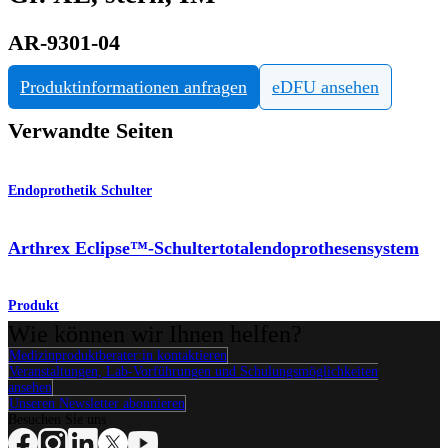
AR-9301-04
Produktinformationen anfragen
eDFU ansehen
Verwandte Seiten
Endoprothetik Schulter
Arthrex Eclipse™-Schultertotalendoprothesensystem
Produkt
Wie können wir Ihnen helfen?
Medizinproduktberater:in kontaktieren
Veranstaltungen, Lab-Vorführungen und Schulungsmöglichkeiten
ansehen
Unseren Newsletter abonnieren
Besuchen Sie uns