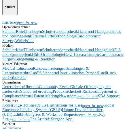
Karriere
Karriere
open_in_new
Operationsverfahren
Schulter
Knie
Ellenbogen
Schulterendoprothetik
Hand und Handgelenk
Fuß
und Sprunggelenk
Trauma
Hüfte
Orthobiologie
Cardiothoracic
Surgery
Wirbelsäule
Produkt
Schulter
Knie
Ellenbogen
Schulterendoprothetik
Hand und Handgelenk
Fuß
und Sprunggelenk
Hüfte
Orthobiologie
Herz-Thoraxchirurgie
Cardiothoracic
Surgery
Bildgebung & Resektion
Medical Education
Medical Education
Kursbeschreibungen
Schulungen &
Lehrgänge
ArthroLab™-Standorte
Unser klinisches Personal stellt sich
vor
OrthoPedia
Unternehmen
Unternehmen
Über uns
Community Events
Globale Offenlegung der
Lieferkette
Standorte
Förderung
Produktsicherheit
Risikomanagement &
Compliance
Virtual Patent Marking
Newsroom
SBA Support
open_in_new
Ressourcen
Kodierungs-Hotline
eDFUs (Instructions for Use)
Global
open_in_new
Enterprise Labeling System (GELS)
Unique Device Identifier
(UDI)
Exhibit-Congress & Workshop Requests
Rep
open_in_new
Site
The Arthrex Surgeon App
open_in_new
Patient:in
Allgemeine