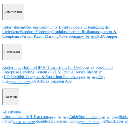
Unternehmen
Unternehmen
Über uns
Community Events
Globale Offenlegung der
Lieferkette
Standorte
Förderung
Produktsicherheit
Risikomanagement &
Compliance
Virtual Patent Marking
Newsroom
SBA Support
open_in_new
Ressourcen
Kodierungs-Hotline
eDFUs (Instructions for Use)
Global
open_in_new
Enterprise Labeling System (GELS)
Unique Device Identifier
(UDI)
Exhibit-Congress & Workshop Requests
Rep
open_in_new
Site
The Arthrex Surgeon App
open_in_new
Patient:in
Allgemeine
Informationen
ACLTear.com
AnkleSprain.com
Buni
open_in_new
open_in_new
Patient
ShoulderReplacement.com
TheNanoExperie
open_in_new
open_in_new