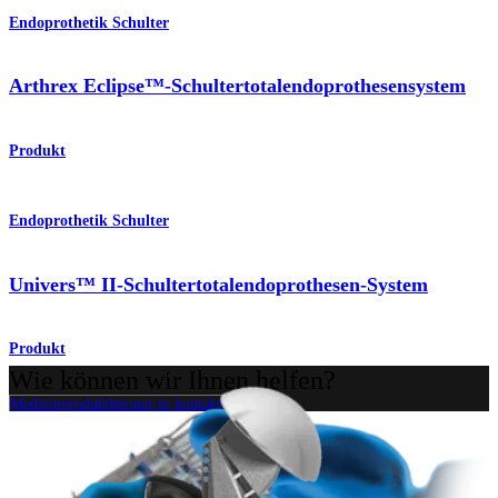
Endoprothetik Schulter
Arthrex Eclipse™-Schultertotalendoprothesensystem
Produkt
Endoprothetik Schulter
Univers™ II-Schultertotalendoprothesen-System
Produkt
Wie können wir Ihnen helfen?
Medizinproduktberater:in kontaktieren
Veranstaltungen, Lab-Vorführungen und Schulungsmöglichkeiten
ansehen
Unseren Newsletter abonnieren
Besuchen Sie uns