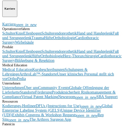
Karriere
Karriere
open_in_new
Operationsverfahren
Schulter
Knie
Ellenbogen
Schulterendoprothetik
Hand und Handgelenk
Fuß
und Sprunggelenk
Trauma
Hüfte
Orthobiologie
Cardiothoracic
Surgery
Wirbelsäule
Produkt
Schulter
Knie
Ellenbogen
Schulterendoprothetik
Hand und Handgelenk
Fuß
und Sprunggelenk
Hüfte
Orthobiologie
Herz-Thoraxchirurgie
Cardiothoracic
Surgery
Bildgebung & Resektion
Medical Education
Medical Education
Kursbeschreibungen
Schulungen &
Lehrgänge
ArthroLab™-Standorte
Unser klinisches Personal stellt sich
vor
OrthoPedia
Unternehmen
Unternehmen
Über uns
Community Events
Globale Offenlegung der
Lieferkette
Standorte
Förderung
Produktsicherheit
Risikomanagement &
Compliance
Virtual Patent Marking
Newsroom
SBA Support
open_in_new
Ressourcen
Kodierungs-Hotline
eDFUs (Instructions for Use)
Global
open_in_new
Enterprise Labeling System (GELS)
Unique Device Identifier
(UDI)
Exhibit-Congress & Workshop Requests
Rep
open_in_new
Site
The Arthrex Surgeon App
open_in_new
Patient:in