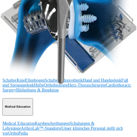
Operationsverfahren
Schulter
Knie
Ellenbogen
Schulterendoprothetik
Hand und Handgelenk
Fuß
und Sprunggelenk
Trauma
Hüfte
Orthobiologie
Cardiothoracic
Surgery
Wirbelsäule
Produkt
Schulter
Knie
Ellenbogen
Schulterendoprothetik
Hand und Handgelenk
Fuß
und Sprunggelenk
Hüfte
Orthobiologie
Herz-Thoraxchirurgie
Cardiothoracic
Surgery
Bildgebung & Resektion
Medical Education
Medical Education
Kursbeschreibungen
Schulungen &
Lehrgänge
ArthroLab™-Standorte
Unser klinisches Personal stellt sich
vor
OrthoPedia