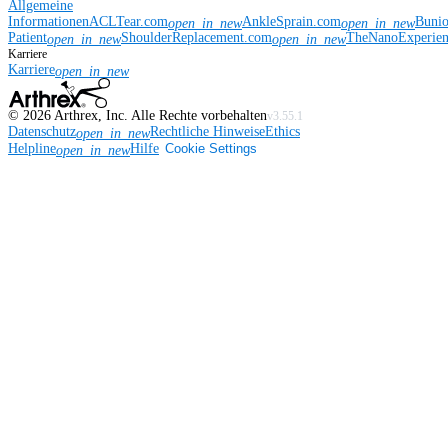
Allgemeine
Informationen
ACLTear.com
AnkleSprain.com
Buni
open_in_new
open_in_new
Patient
ShoulderReplacement.com
TheNanoExperie
open_in_new
open_in_new
Karriere
Karriere
open_in_new
©
2026
Arthrex, Inc. Alle Rechte vorbehalten
v3.55.1
Datenschutz
Rechtliche Hinweise
Ethics
open_in_new
Helpline
Hilfe
Cookie Settings
open_in_new