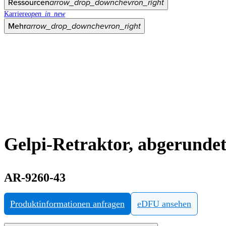
Ressourcen
arrow_drop_down
chevron_right
Karriere
open_in_new
Mehr
arrow_drop_down
chevron_right
Gelpi-Retraktor, abgerundet
AR-9260-43
Produktinformationen anfragen
eDFU ansehen