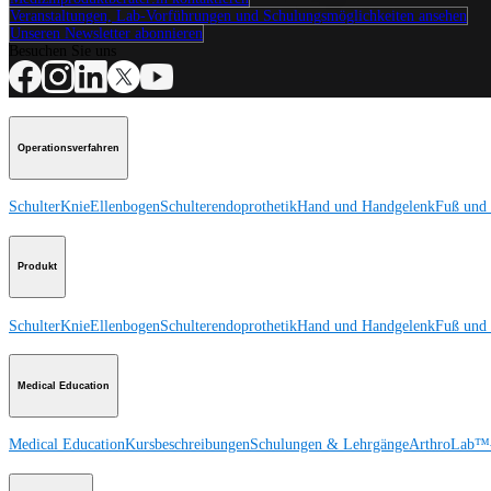
Veranstaltungen, Lab-Vorführungen und Schulungsmöglichkeiten ansehen
Unseren Newsletter abonnieren
Besuchen Sie uns
Operationsverfahren
Schulter
Knie
Ellenbogen
Schulterendoprothetik
Hand und Handgelenk
Fuß und
Produkt
Schulter
Knie
Ellenbogen
Schulterendoprothetik
Hand und Handgelenk
Fuß und
Medical Education
Medical Education
Kursbeschreibungen
Schulungen & Lehrgänge
ArthroLab™-