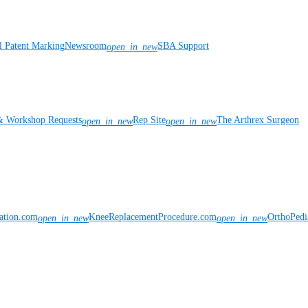
l Patent Marking
Newsroom
SBA Support
open_in_new
& Workshop Requests
Rep Site
The Arthrex Surgeon
open_in_new
open_in_new
vation.com
KneeReplacementProcedure.com
OrthoPedi
open_in_new
open_in_new