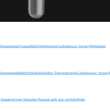
 Sprunggelenk
Trauma
Hüfte
Orthobiologie
Cardiothoracic Surgery
Wirbelsäule
 Sprunggelenk
Hüfte
Orthobiologie
Herz-Thoraxchirurgie
Cardiothoracic Surgery
Standorte
Unser klinisches Personal stellt sich vor
OrthoPedia