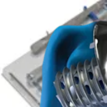
Endoprothetik Schulter
Arthrex Eclipse™-Schultertotalendoprothesensystem
Produkt