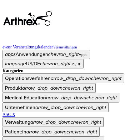
event
Veranstaltungskalender
Veranstaltungen
apps
Anwendungen
chevron_right
Apps
language
US/DE
chevron_right
US/DE
Kategorien
Operationsverfahren
arrow_drop_down
chevron_right
Produkt
arrow_drop_down
chevron_right
Medical Education
arrow_drop_down
chevron_right
Unternehmen
arrow_drop_down
chevron_right
ASC X
Verwaltung
arrow_drop_down
chevron_right
Patient:in
arrow_drop_down
chevron_right