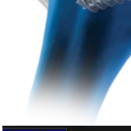
Endoprothetik Schulter
Univers™ II-Schultertotalendoprothesen-System
Produkt
Wie können wir Ihnen helfen?
Medizinproduktberater:in kontaktieren