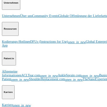
Unternehmen
Unternehmen
Über uns
Community Events
Globale Offenlegung der Lieferkett
Ressourcen
Kodierungs-Hotline
eDFUs (Instructions for Use)
Global Enterpr
open_in_new
App
Patient:in
Allgemeine
Informationen
ACLTear.com
AnkleSprain.com
Buni
open_in_new
open_in_new
Patient
ShoulderReplacement.com
TheNanoExperie
open_in_new
open_in_new
Karriere
Karriere
open_in_new