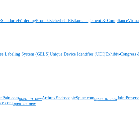
e
Standorte
Förderung
Produktsicherheit
Risikomanagement & Compliance
Virtua
ise Labeling System (GELS)
Unique Device Identifier (UDI)
Exhibit-Congress 
onPain.com
ArthrexEndoscopicSpine.com
JointPreser
open_in_new
open_in_new
nce.com
open_in_new