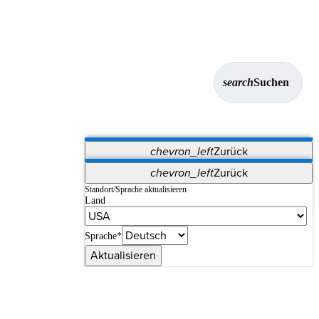
search
Suchen
chevron_left
Zurück
Anwendungen
chevron_left
Zurück
Vet Systems
OrthoPedia Patient
SAP
Standort/Sprache aktualisieren
Land
Supplier Portal
Synergy-Bildgebung und -Resektion
Sprache*
Aktualisieren