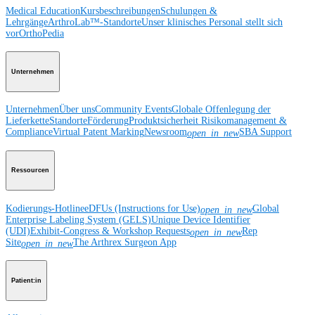
Medical Education
Kursbeschreibungen
Schulungen &
Lehrgänge
ArthroLab™-Standorte
Unser klinisches Personal stellt sich
vor
OrthoPedia
Unternehmen
Unternehmen
Über uns
Community Events
Globale Offenlegung der
Lieferkette
Standorte
Förderung
Produktsicherheit
Risikomanagement &
Compliance
Virtual Patent Marking
Newsroom
SBA Support
open_in_new
Ressourcen
Kodierungs-Hotline
eDFUs (Instructions for Use)
Global
open_in_new
Enterprise Labeling System (GELS)
Unique Device Identifier
(UDI)
Exhibit-Congress & Workshop Requests
Rep
open_in_new
Site
The Arthrex Surgeon App
open_in_new
Patient:in