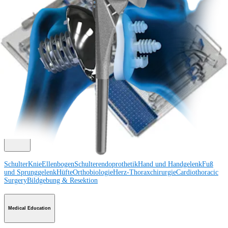
ansehen
Unseren Newsletter abonnieren
Besuchen Sie uns
Operationsverfahren
Schulter
Knie
Ellenbogen
Schulterendoprothetik
Hand und Handgelenk
Fuß
und Sprunggelenk
Trauma
Hüfte
Orthobiologie
Cardiothoracic
Surgery
Wirbelsäule
Produkt
Schulter
Knie
Ellenbogen
Schulterendoprothetik
Hand und Handgelenk
Fuß
und Sprunggelenk
Hüfte
Orthobiologie
Herz-Thoraxchirurgie
Cardiothoracic
Surgery
Bildgebung & Resektion
Medical Education