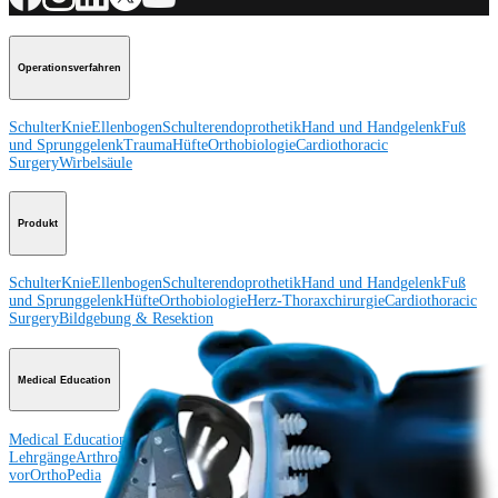
Operationsverfahren
Schulter
Knie
Ellenbogen
Schulterendoprothetik
Hand und Handgelenk
Fuß
und Sprunggelenk
Trauma
Hüfte
Orthobiologie
Cardiothoracic
Surgery
Wirbelsäule
Produkt
Schulter
Knie
Ellenbogen
Schulterendoprothetik
Hand und Handgelenk
Fuß
und Sprunggelenk
Hüfte
Orthobiologie
Herz-Thoraxchirurgie
Cardiothoracic
Surgery
Bildgebung & Resektion
Medical Education
Medical Education
Kursbeschreibungen
Schulungen &
Lehrgänge
ArthroLab™-Standorte
Unser klinisches Personal stellt sich
vor
OrthoPedia