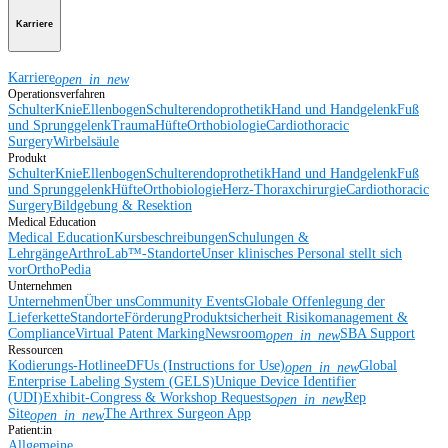
Karriere
Karriere
open_in_new
Operationsverfahren
Schulter
Knie
Ellenbogen
Schulterendoprothetik
Hand und Handgelenk
Fuß
und Sprunggelenk
Trauma
Hüfte
Orthobiologie
Cardiothoracic
Surgery
Wirbelsäule
Produkt
Schulter
Knie
Ellenbogen
Schulterendoprothetik
Hand und Handgelenk
Fuß
und Sprunggelenk
Hüfte
Orthobiologie
Herz-Thoraxchirurgie
Cardiothoracic
Surgery
Bildgebung & Resektion
Medical Education
Medical Education
Kursbeschreibungen
Schulungen &
Lehrgänge
ArthroLab™-Standorte
Unser klinisches Personal stellt sich
vor
OrthoPedia
Unternehmen
Unternehmen
Über uns
Community Events
Globale Offenlegung der
Lieferkette
Standorte
Förderung
Produktsicherheit
Risikomanagement &
Compliance
Virtual Patent Marking
Newsroom
SBA Support
open_in_new
Ressourcen
Kodierungs-Hotline
eDFUs (Instructions for Use)
Global
open_in_new
Enterprise Labeling System (GELS)
Unique Device Identifier
(UDI)
Exhibit-Congress & Workshop Requests
Rep
open_in_new
Site
The Arthrex Surgeon App
open_in_new
Patient:in
Allgemeine