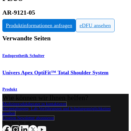
AR-9121-05
Produktinformationen anfragen
eDFU ansehen
Verwandte Seiten
Endoprothetik Schulter
Univers Apex OptiFit™ Total Shoulder System
Produkt
Wie können wir Ihnen helfen?
Medizinproduktberater:in kontaktieren
Veranstaltungen, Lab-Vorführungen und Schulungsmöglichkeiten
ansehen
Unseren Newsletter abonnieren
Besuchen Sie uns