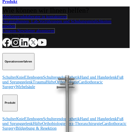
Produkt
Wie können wir Ihnen helfen?
Medizinproduktberater:in kontaktieren
Veranstaltungen, Lab-Vorführungen und Schulungsmöglichkeiten
ansehen
Unseren Newsletter abonnieren
Besuchen Sie uns
Operationsverfahren
Schulter
Knie
Ellenbogen
Schulterendoprothetik
Hand und Handgelenk
Fuß
und Sprunggelenk
Trauma
Hüfte
Orthobiologie
Cardiothoracic
Surgery
Wirbelsäule
Produkt
Schulter
Knie
Ellenbogen
Schulterendoprothetik
Hand und Handgelenk
Fuß
und Sprunggelenk
Hüfte
Orthobiologie
Herz-Thoraxchirurgie
Cardiothoracic
Surgery
Bildgebung & Resektion