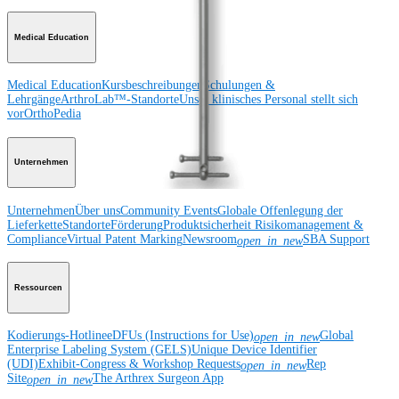
Medical Education
Medical Education
Kursbeschreibungen
Schulungen &
Lehrgänge
ArthroLab™-Standorte
Unser klinisches Personal stellt sich
vor
OrthoPedia
Unternehmen
Unternehmen
Über uns
Community Events
Globale Offenlegung der
Lieferkette
Standorte
Förderung
Produktsicherheit
Risikomanagement &
Compliance
Virtual Patent Marking
Newsroom
SBA Support
open_in_new
Ressourcen
Kodierungs-Hotline
eDFUs (Instructions for Use)
Global
open_in_new
Enterprise Labeling System (GELS)
Unique Device Identifier
(UDI)
Exhibit-Congress & Workshop Requests
Rep
open_in_new
Site
The Arthrex Surgeon App
open_in_new