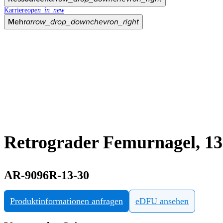
Karriere
open_in_new
Mehr
arrow_drop_down
chevron_right
Retrograder Femurnagel, 1
AR-9096R-13-30
Produktinformationen anfragen
eDFU ansehen