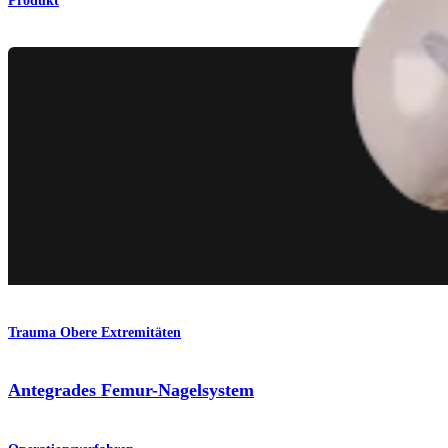
Produkt
Trauma Obere Extremitäten
Antegrades Femur-Nagelsystem