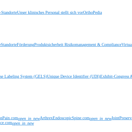
Standorte
Unser klinisches Personal stellt sich vor
OrthoPedia
e
Standorte
Förderung
Produktsicherheit
Risikomanagement & Compliance
Virtua
ise Labeling System (GELS)
Unique Device Identifier (UDI)
Exhibit-Congress 
onPain.com
ArthrexEndoscopicSpine.com
JointPreser
open_in_new
open_in_new
nce.com
open_in_new