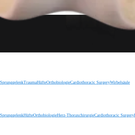
 Sprunggelenk
Trauma
Hüfte
Orthobiologie
Cardiothoracic Surgery
Wirbelsäule
 Sprunggelenk
Hüfte
Orthobiologie
Herz-Thoraxchirurgie
Cardiothoracic Surgery