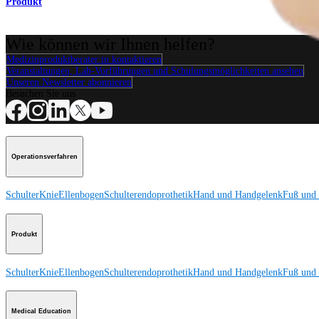
Produkt
Wie können wir Ihnen helfen?
Medizinproduktberater:in kontaktieren
Veranstaltungen, Lab-Vorführungen und Schulungsmöglichkeiten ansehen
Unseren Newsletter abonnieren
Besuchen Sie uns
Operationsverfahren
Schulter
Knie
Ellenbogen
Schulterendoprothetik
Hand und Handgelenk
Fuß und
Produkt
Schulter
Knie
Ellenbogen
Schulterendoprothetik
Hand und Handgelenk
Fuß und
Medical Education