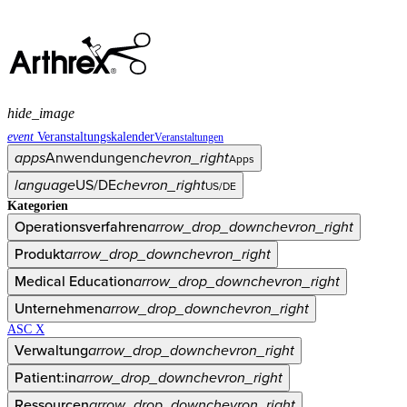
hide_image
event
Veranstaltungskalender
Veranstaltungen
apps
Anwendungen
chevron_right
Apps
language
US/DE
chevron_right
US/DE
Kategorien
Operationsverfahren
arrow_drop_down
chevron_right
Produkt
arrow_drop_down
chevron_right
Medical Education
arrow_drop_down
chevron_right
Unternehmen
arrow_drop_down
chevron_right
ASC X
Verwaltung
arrow_drop_down
chevron_right
Patient:in
arrow_drop_down
chevron_right
Ressourcen
arrow_drop_down
chevron_right