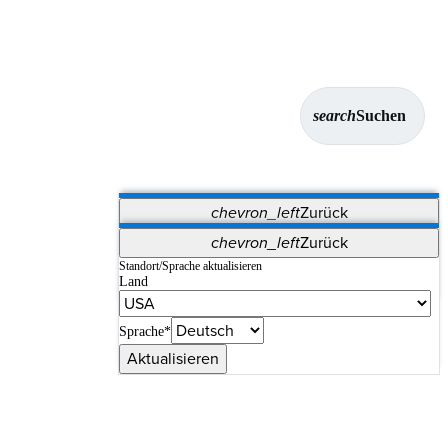
search
Suchen
chevron_left
Zurück
Anwendungen
chevron_left
Zurück
Vet Systems
OrthoPedia Patient
SAP
Standort/Sprache aktualisieren
Land
Supplier Portal
Synergy-Bildgebung und -Resektion
Sprache*
Aktualisieren