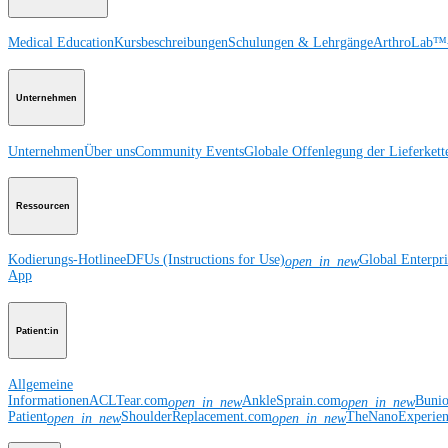
Medical Education
Kursbeschreibungen
Schulungen & Lehrgänge
ArthroLab™-
Unternehmen
Unternehmen
Über uns
Community Events
Globale Offenlegung der Lieferkett
Ressourcen
Kodierungs-Hotline
eDFUs (Instructions for Use)
Global Enterpr
open_in_new
App
Patient:in
Allgemeine
Informationen
ACLTear.com
AnkleSprain.com
Buni
open_in_new
open_in_new
Patient
ShoulderReplacement.com
TheNanoExperie
open_in_new
open_in_new