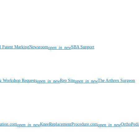
l Patent Marking
Newsroom
SBA Support
open_in_new
& Workshop Requests
Rep Site
The Arthrex Surgeon
open_in_new
open_in_new
vation.com
KneeReplacementProcedure.com
OrthoPedi
open_in_new
open_in_new