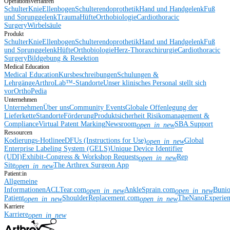
Operationsverfahren
Schulter
Knie
Ellenbogen
Schulterendoprothetik
Hand und Handgelenk
Fuß
und Sprunggelenk
Trauma
Hüfte
Orthobiologie
Cardiothoracic
Surgery
Wirbelsäule
Produkt
Schulter
Knie
Ellenbogen
Schulterendoprothetik
Hand und Handgelenk
Fuß
und Sprunggelenk
Hüfte
Orthobiologie
Herz-Thoraxchirurgie
Cardiothoracic
Surgery
Bildgebung & Resektion
Medical Education
Medical Education
Kursbeschreibungen
Schulungen &
Lehrgänge
ArthroLab™-Standorte
Unser klinisches Personal stellt sich
vor
OrthoPedia
Unternehmen
Unternehmen
Über uns
Community Events
Globale Offenlegung der
Lieferkette
Standorte
Förderung
Produktsicherheit
Risikomanagement &
Compliance
Virtual Patent Marking
Newsroom
SBA Support
open_in_new
Ressourcen
Kodierungs-Hotline
eDFUs (Instructions for Use)
Global
open_in_new
Enterprise Labeling System (GELS)
Unique Device Identifier
(UDI)
Exhibit-Congress & Workshop Requests
Rep
open_in_new
Site
The Arthrex Surgeon App
open_in_new
Patient:in
Allgemeine
Informationen
ACLTear.com
AnkleSprain.com
Buni
open_in_new
open_in_new
Patient
ShoulderReplacement.com
TheNanoExperie
open_in_new
open_in_new
Karriere
Karriere
open_in_new