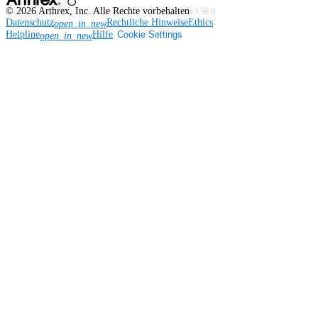
©
2026
Arthrex, Inc. Alle Rechte vorbehalten
v3.56.0
Datenschutz
Rechtliche Hinweise
Ethics
open_in_new
Helpline
Hilfe
Cookie Settings
open_in_new