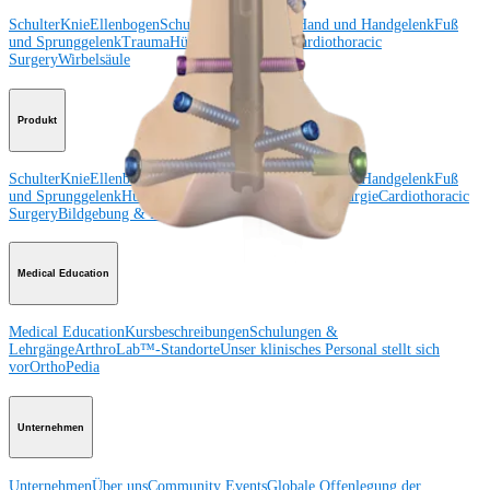
Schulter
Knie
Ellenbogen
Schulterendoprothetik
Hand und Handgelenk
Fuß
und Sprunggelenk
Trauma
Hüfte
Orthobiologie
Cardiothoracic
Surgery
Wirbelsäule
Produkt
Schulter
Knie
Ellenbogen
Schulterendoprothetik
Hand und Handgelenk
Fuß
und Sprunggelenk
Hüfte
Orthobiologie
Herz-Thoraxchirurgie
Cardiothoracic
Surgery
Bildgebung & Resektion
Medical Education
Medical Education
Kursbeschreibungen
Schulungen &
Lehrgänge
ArthroLab™-Standorte
Unser klinisches Personal stellt sich
vor
OrthoPedia
Unternehmen
Unternehmen
Über uns
Community Events
Globale Offenlegung der