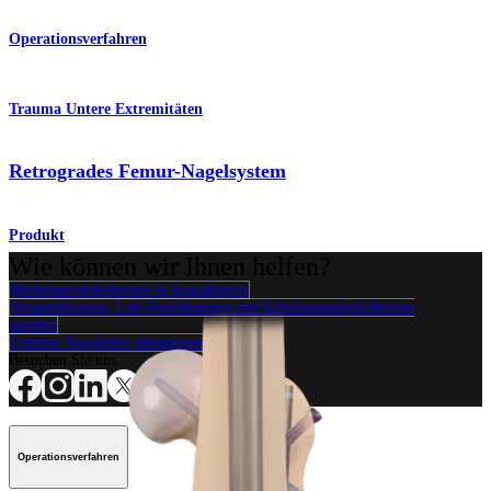
Operationsverfahren
Trauma Untere Extremitäten
Retrogrades Femur-Nagelsystem
Produkt
Wie können wir Ihnen helfen?
Medizinproduktberater:in kontaktieren
Veranstaltungen, Lab-Vorführungen und Schulungsmöglichkeiten
ansehen
Unseren Newsletter abonnieren
Besuchen Sie uns
Operationsverfahren