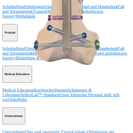
Schulter
Knie
Ellenbogen
Schulterendoprothetik
Hand und Handgelenk
Fuß
und Sprunggelenk
Trauma
Hüfte
Orthobiologie
Cardiothoracic
Surgery
Wirbelsäule
Produkt
Schulter
Knie
Ellenbogen
Schulterendoprothetik
Hand und Handgelenk
Fuß
und Sprunggelenk
Hüfte
Orthobiologie
Herz-Thoraxchirurgie
Cardiothoracic
Surgery
Bildgebung & Resektion
Medical Education
Medical Education
Kursbeschreibungen
Schulungen &
Lehrgänge
ArthroLab™-Standorte
Unser klinisches Personal stellt sich
vor
OrthoPedia
Unternehmen
Unternehmen
Über uns
Community Events
Globale Offenlegung der