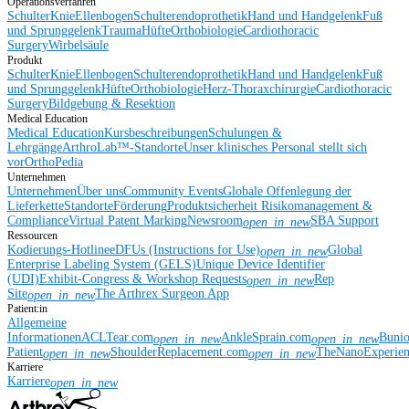
Operationsverfahren
Schulter
Knie
Ellenbogen
Schulterendoprothetik
Hand und Handgelenk
Fuß
und Sprunggelenk
Trauma
Hüfte
Orthobiologie
Cardiothoracic
Surgery
Wirbelsäule
Produkt
Schulter
Knie
Ellenbogen
Schulterendoprothetik
Hand und Handgelenk
Fuß
und Sprunggelenk
Hüfte
Orthobiologie
Herz-Thoraxchirurgie
Cardiothoracic
Surgery
Bildgebung & Resektion
Medical Education
Medical Education
Kursbeschreibungen
Schulungen &
Lehrgänge
ArthroLab™-Standorte
Unser klinisches Personal stellt sich
vor
OrthoPedia
Unternehmen
Unternehmen
Über uns
Community Events
Globale Offenlegung der
Lieferkette
Standorte
Förderung
Produktsicherheit
Risikomanagement &
Compliance
Virtual Patent Marking
Newsroom
SBA Support
open_in_new
Ressourcen
Kodierungs-Hotline
eDFUs (Instructions for Use)
Global
open_in_new
Enterprise Labeling System (GELS)
Unique Device Identifier
(UDI)
Exhibit-Congress & Workshop Requests
Rep
open_in_new
Site
The Arthrex Surgeon App
open_in_new
Patient:in
Allgemeine
Informationen
ACLTear.com
AnkleSprain.com
Buni
open_in_new
open_in_new
Patient
ShoulderReplacement.com
TheNanoExperie
open_in_new
open_in_new
Karriere
Karriere
open_in_new