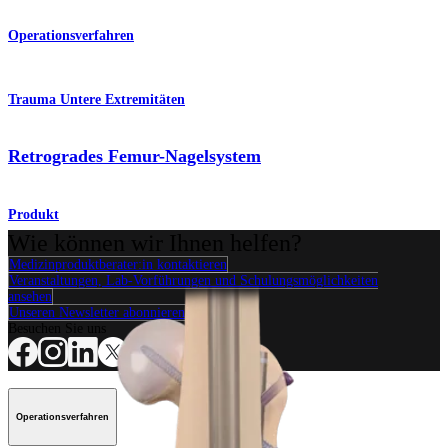
Operationsverfahren
Trauma Untere Extremitäten
Retrogrades Femur-Nagelsystem
Produkt
Wie können wir Ihnen helfen?
Medizinproduktberater:in kontaktieren
Veranstaltungen, Lab-Vorführungen und Schulungsmöglichkeiten
ansehen
Unseren Newsletter abonnieren
Besuchen Sie uns
Operationsverfahren