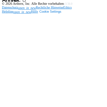
©
2026
Arthrex, Inc. Alle Rechte vorbehalten
v3.56.0
Datenschutz
Rechtliche Hinweise
Ethics
open_in_new
Helpline
Hilfe
Cookie Settings
open_in_new