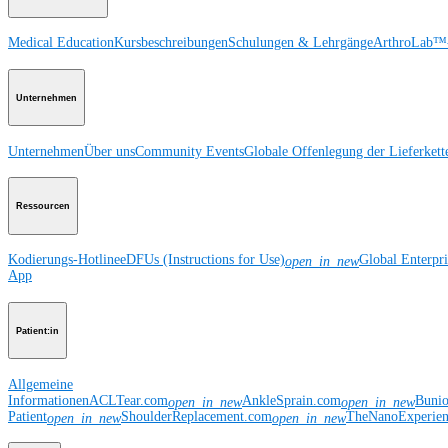
Medical Education
Kursbeschreibungen
Schulungen & Lehrgänge
ArthroLab™-
Unternehmen
Unternehmen
Über uns
Community Events
Globale Offenlegung der Lieferkett
Ressourcen
Kodierungs-Hotline
eDFUs (Instructions for Use)
Global Enterpr
open_in_new
App
Patient:in
Allgemeine
Informationen
ACLTear.com
AnkleSprain.com
Buni
open_in_new
open_in_new
Patient
ShoulderReplacement.com
TheNanoExperie
open_in_new
open_in_new