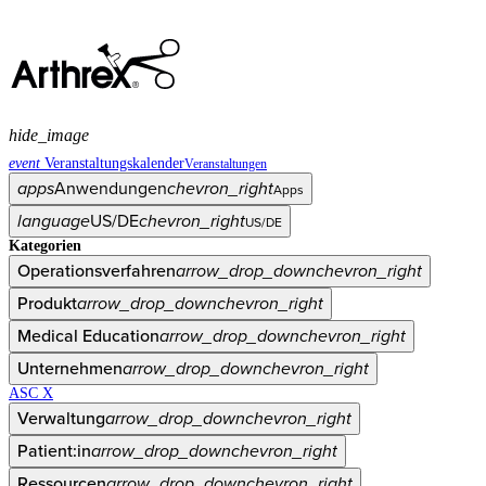
hide_image
event
Veranstaltungskalender
Veranstaltungen
apps
Anwendungen
chevron_right
Apps
language
US/DE
chevron_right
US/DE
Kategorien
Operationsverfahren
arrow_drop_down
chevron_right
Produkt
arrow_drop_down
chevron_right
Medical Education
arrow_drop_down
chevron_right
Unternehmen
arrow_drop_down
chevron_right
ASC X
Verwaltung
arrow_drop_down
chevron_right
Patient:in
arrow_drop_down
chevron_right
Ressourcen
arrow_drop_down
chevron_right