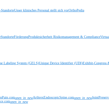
Standorte
Unser klinisches Personal stellt sich vor
OrthoPedia
e
Standorte
Förderung
Produktsicherheit
Risikomanagement & Compliance
Virtua
ise Labeling System (GELS)
Unique Device Identifier (UDI)
Exhibit-Congress 
onPain.com
ArthrexEndoscopicSpine.com
JointPreser
open_in_new
open_in_new
nce.com
open_in_new