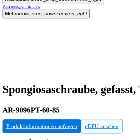
Karriere
open_in_new
Mehr
arrow_drop_down
chevron_right
Spongiosaschraube, gefasst
AR-9096PT-60-85
Produktinformationen anfragen
eDFU ansehen