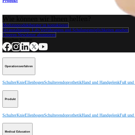
Produkt
Wie können wir Ihnen helfen?
Medizinproduktberater:in kontaktieren
Veranstaltungen, Lab-Vorführungen und Schulungsmöglichkeiten ansehen
Unseren Newsletter abonnieren
Besuchen Sie uns
Operationsverfahren
Schulter
Knie
Ellenbogen
Schulterendoprothetik
Hand und Handgelenk
Fuß und
Produkt
Schulter
Knie
Ellenbogen
Schulterendoprothetik
Hand und Handgelenk
Fuß und
Medical Education