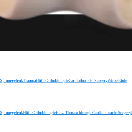
 Sprunggelenk
Trauma
Hüfte
Orthobiologie
Cardiothoracic Surgery
Wirbelsäule
 Sprunggelenk
Hüfte
Orthobiologie
Herz-Thoraxchirurgie
Cardiothoracic Surgery