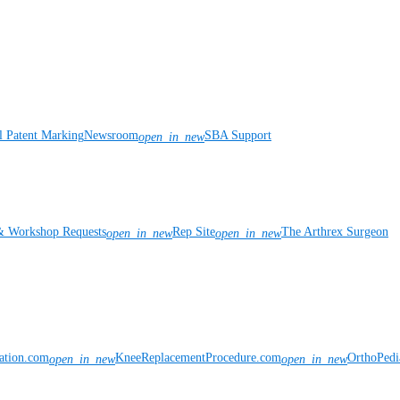
l Patent Marking
Newsroom
SBA Support
open_in_new
& Workshop Requests
Rep Site
The Arthrex Surgeon
open_in_new
open_in_new
vation.com
KneeReplacementProcedure.com
OrthoPedi
open_in_new
open_in_new