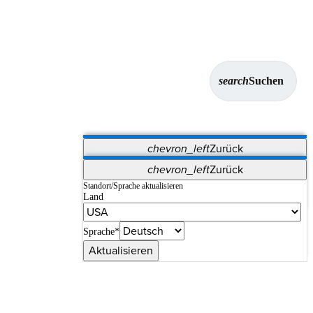
search
Suchen
chevron_left
Zurück
Anwendungen
chevron_left
Zurück
Vet Systems
OrthoPedia Patient
SAP
Standort/Sprache aktualisieren
Land
Supplier Portal
Synergy-Bildgebung und -Resektion
Sprache*
Aktualisieren