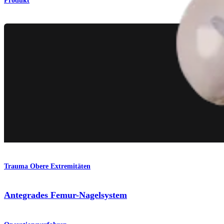
Produkt
Trauma Obere Extremitäten
Antegrades Femur-Nagelsystem