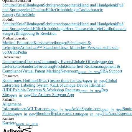
Operationsverfahren
Schulter
Knie
Ellenbogen
Schulterendoprothetik
Hand und Handgelenk
Fuß
und Sprunggelenk
Trauma
Hüfte
Orthobiologie
Cardiothoracic
Surgery
Wirbelsäule
Produkt
Schulter
Knie
Ellenbogen
Schulterendoprothetik
Hand und Handgelenk
Fuß
und Sprunggelenk
Hüfte
Orthobiologie
Herz-Thoraxchirurgie
Cardiothoracic
Surgery
Bildgebung & Resektion
Medical Education
Medical Education
Kursbeschreibungen
Schulungen &
Lehrgänge
ArthroLab™-Standorte
Unser klinisches Personal stellt sich
vor
OrthoPedia
Unternehmen
Unternehmen
Über uns
Community Events
Globale Offenlegung der
Lieferkette
Standorte
Förderung
Produktsicherheit
Risikomanagement &
Compliance
Virtual Patent Marking
Newsroom
SBA Support
open_in_new
Ressourcen
Kodierungs-Hotline
eDFUs (Instructions for Use)
Global
open_in_new
Enterprise Labeling System (GELS)
Unique Device Identifier
(UDI)
Exhibit-Congress & Workshop Requests
Rep
open_in_new
Site
The Arthrex Surgeon App
open_in_new
Patient:in
Allgemeine
Informationen
ACLTear.com
AnkleSprain.com
Buni
open_in_new
open_in_new
Patient
ShoulderReplacement.com
TheNanoExperie
open_in_new
open_in_new
Karriere
Karriere
open_in_new