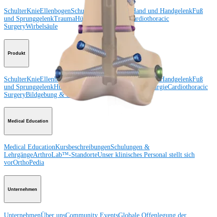
Schulter
Knie
Ellenbogen
Schulterendoprothetik
Hand und Handgelenk
Fuß
und Sprunggelenk
Trauma
Hüfte
Orthobiologie
Cardiothoracic
Surgery
Wirbelsäule
Produkt
Schulter
Knie
Ellenbogen
Schulterendoprothetik
Hand und Handgelenk
Fuß
und Sprunggelenk
Hüfte
Orthobiologie
Herz-Thoraxchirurgie
Cardiothoracic
Surgery
Bildgebung & Resektion
Medical Education
Medical Education
Kursbeschreibungen
Schulungen &
Lehrgänge
ArthroLab™-Standorte
Unser klinisches Personal stellt sich
vor
OrthoPedia
Unternehmen
Unternehmen
Über uns
Community Events
Globale Offenlegung der