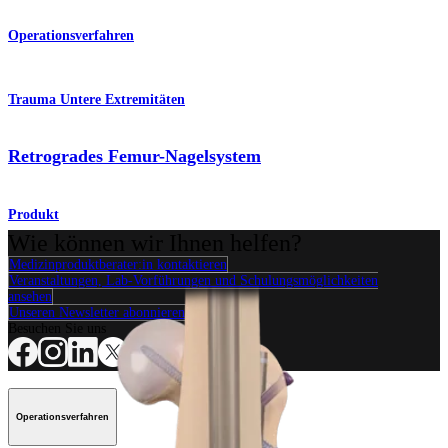
Operationsverfahren
Trauma Untere Extremitäten
Retrogrades Femur-Nagelsystem
Produkt
Wie können wir Ihnen helfen?
Medizinproduktberater:in kontaktieren
Veranstaltungen, Lab-Vorführungen und Schulungsmöglichkeiten
ansehen
Unseren Newsletter abonnieren
Besuchen Sie uns
Operationsverfahren