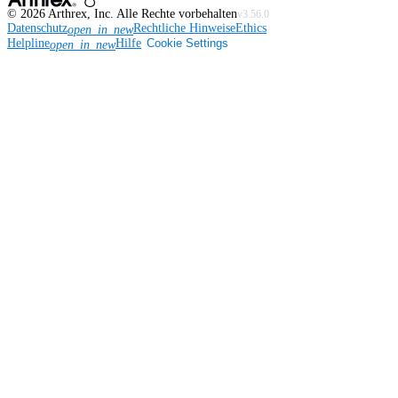
©
2026
Arthrex, Inc. Alle Rechte vorbehalten
v3.56.0
Datenschutz
Rechtliche Hinweise
Ethics
open_in_new
Helpline
Hilfe
Cookie Settings
open_in_new