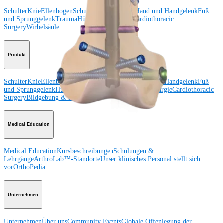
Schulter
Knie
Ellenbogen
Schulterendoprothetik
Hand und Handgelenk
Fuß
und Sprunggelenk
Trauma
Hüfte
Orthobiologie
Cardiothoracic
Surgery
Wirbelsäule
Produkt
Schulter
Knie
Ellenbogen
Schulterendoprothetik
Hand und Handgelenk
Fuß
und Sprunggelenk
Hüfte
Orthobiologie
Herz-Thoraxchirurgie
Cardiothoracic
Surgery
Bildgebung & Resektion
Medical Education
Medical Education
Kursbeschreibungen
Schulungen &
Lehrgänge
ArthroLab™-Standorte
Unser klinisches Personal stellt sich
vor
OrthoPedia
Unternehmen
Unternehmen
Über uns
Community Events
Globale Offenlegung der