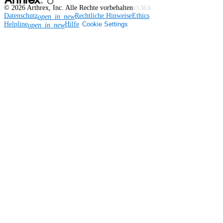
©
2026
Arthrex, Inc. Alle Rechte vorbehalten
v3.56.0
Datenschutz
Rechtliche Hinweise
Ethics
open_in_new
Helpline
Hilfe
Cookie Settings
open_in_new