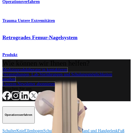
Operationsverfahren
Trauma Untere Extremitäten
Retrogrades Femur-Nagelsystem
Produkt
Wie können wir Ihnen helfen?
Medizinproduktberater:in kontaktieren
Veranstaltungen, Lab-Vorführungen und Schulungsmöglichkeiten
ansehen
Unseren Newsletter abonnieren
Besuchen Sie uns
Operationsverfahren
Schulter
Knie
Ellenbogen
Schulterendoprothetik
Hand und Handgelenk
Fuß