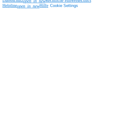
Datenschutz
Rechtliche Hinweise
Ethics
open_in_new
Helpline
Hilfe
Cookie Settings
open_in_new