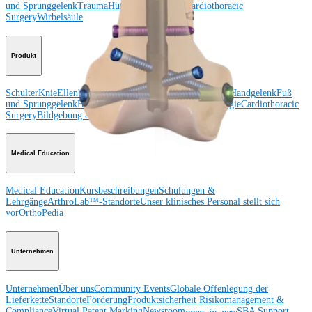
und Sprunggelenk
Trauma
Hüfte
Orthobiologie
Cardiothoracic
Surgery
Wirbelsäule
Produkt
Schulter
Knie
Ellenbogen
Schulterendoprothetik
Hand und Handgelenk
Fuß
und Sprunggelenk
Hüfte
Orthobiologie
Herz-Thoraxchirurgie
Cardiothoracic
Surgery
Bildgebung & Resektion
Medical Education
Medical Education
Kursbeschreibungen
Schulungen &
Lehrgänge
ArthroLab™-Standorte
Unser klinisches Personal stellt sich
vor
OrthoPedia
Unternehmen
Unternehmen
Über uns
Community Events
Globale Offenlegung der
Lieferkette
Standorte
Förderung
Produktsicherheit
Risikomanagement &
Compliance
Virtual Patent Marking
Newsroom
SBA Support