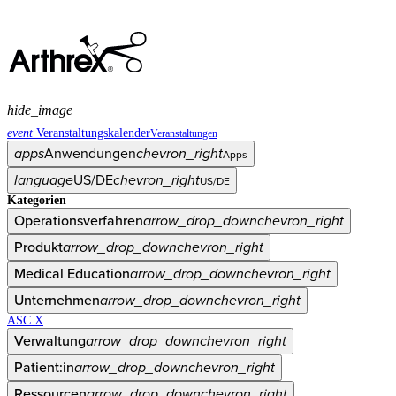
hide_image
event
Veranstaltungskalender
Veranstaltungen
apps
Anwendungen
chevron_right
Apps
language
US/DE
chevron_right
US/DE
Kategorien
Operationsverfahren
arrow_drop_down
chevron_right
Produkt
arrow_drop_down
chevron_right
Medical Education
arrow_drop_down
chevron_right
Unternehmen
arrow_drop_down
chevron_right
ASC X
Verwaltung
arrow_drop_down
chevron_right
Patient:in
arrow_drop_down
chevron_right
Ressourcen
arrow_drop_down
chevron_right