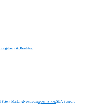
Bildgebung & Resektion
l Patent Marking
Newsroom
SBA Support
open_in_new