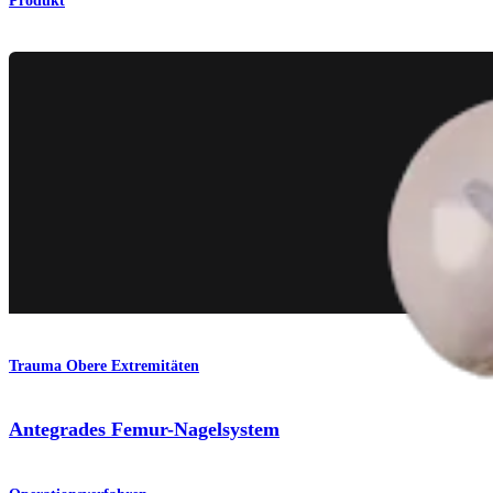
Produkt
Trauma Obere Extremitäten
Antegrades Femur-Nagelsystem