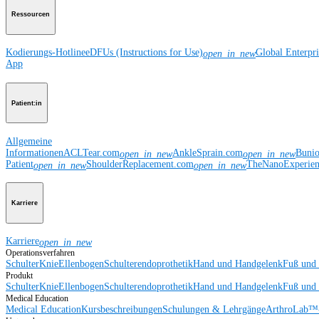
Ressourcen
Kodierungs-Hotline
eDFUs (Instructions for Use)
Global Enterpr
open_in_new
App
Patient:in
Allgemeine
Informationen
ACLTear.com
AnkleSprain.com
Buni
open_in_new
open_in_new
Patient
ShoulderReplacement.com
TheNanoExperie
open_in_new
open_in_new
Karriere
Karriere
open_in_new
Operationsverfahren
Schulter
Knie
Ellenbogen
Schulterendoprothetik
Hand und Handgelenk
Fuß und
Produkt
Schulter
Knie
Ellenbogen
Schulterendoprothetik
Hand und Handgelenk
Fuß und
Medical Education
Medical Education
Kursbeschreibungen
Schulungen & Lehrgänge
ArthroLab™-