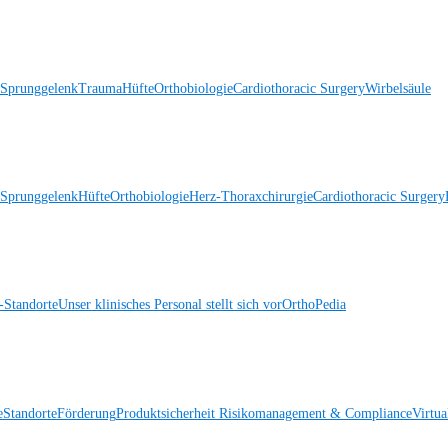
 Sprunggelenk
Trauma
Hüfte
Orthobiologie
Cardiothoracic Surgery
Wirbelsäule
 Sprunggelenk
Hüfte
Orthobiologie
Herz-Thoraxchirurgie
Cardiothoracic Surgery
Standorte
Unser klinisches Personal stellt sich vor
OrthoPedia
e
Standorte
Förderung
Produktsicherheit
Risikomanagement & Compliance
Virtua