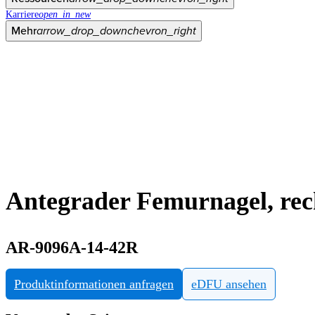
Karriere
open_in_new
Mehr
arrow_drop_down
chevron_right
Antegrader Femurnagel, rec
AR-9096A-14-42R
Produktinformationen anfragen
eDFU ansehen