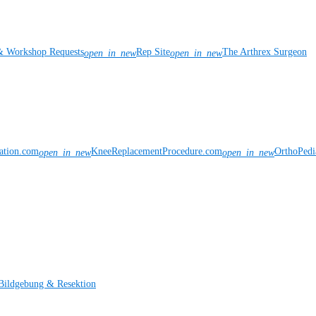
& Workshop Requests
Rep Site
The Arthrex Surgeon
open_in_new
open_in_new
vation.com
KneeReplacementProcedure.com
OrthoPedi
open_in_new
open_in_new
Bildgebung & Resektion