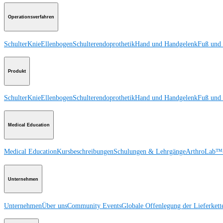
Operationsverfahren
Schulter
Knie
Ellenbogen
Schulterendoprothetik
Hand und Handgelenk
Fuß und
Produkt
Schulter
Knie
Ellenbogen
Schulterendoprothetik
Hand und Handgelenk
Fuß und
Medical Education
Medical Education
Kursbeschreibungen
Schulungen & Lehrgänge
ArthroLab™-
Unternehmen
Unternehmen
Über uns
Community Events
Globale Offenlegung der Lieferkett