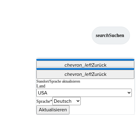
search
Suchen
chevron_left
Zurück
Anwendungen
chevron_left
Zurück
Vet Systems
OrthoPedia Patient
SAP
Standort/Sprache aktualisieren
Land
Supplier Portal
Synergy-Bildgebung und -Resektion
Sprache*
Aktualisieren