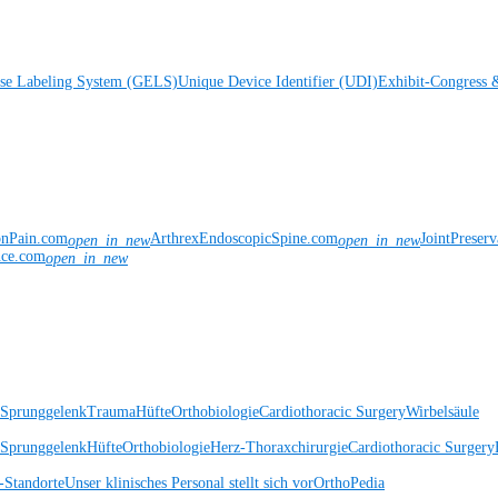
ise Labeling System (GELS)
Unique Device Identifier (UDI)
Exhibit-Congress 
onPain.com
ArthrexEndoscopicSpine.com
JointPreser
open_in_new
open_in_new
nce.com
open_in_new
 Sprunggelenk
Trauma
Hüfte
Orthobiologie
Cardiothoracic Surgery
Wirbelsäule
 Sprunggelenk
Hüfte
Orthobiologie
Herz-Thoraxchirurgie
Cardiothoracic Surgery
Standorte
Unser klinisches Personal stellt sich vor
OrthoPedia