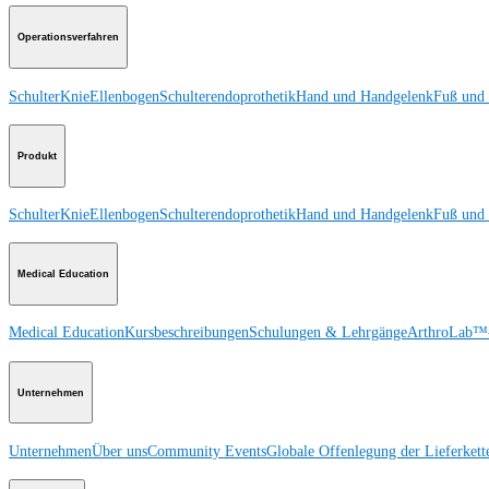
Operationsverfahren
Schulter
Knie
Ellenbogen
Schulterendoprothetik
Hand und Handgelenk
Fuß und
Produkt
Schulter
Knie
Ellenbogen
Schulterendoprothetik
Hand und Handgelenk
Fuß und
Medical Education
Medical Education
Kursbeschreibungen
Schulungen & Lehrgänge
ArthroLab™-
Unternehmen
Unternehmen
Über uns
Community Events
Globale Offenlegung der Lieferkett