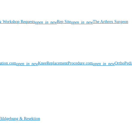
& Workshop Requests
Rep Site
The Arthrex Surgeon
open_in_new
open_in_new
vation.com
KneeReplacementProcedure.com
OrthoPedi
open_in_new
open_in_new
Bildgebung & Resektion