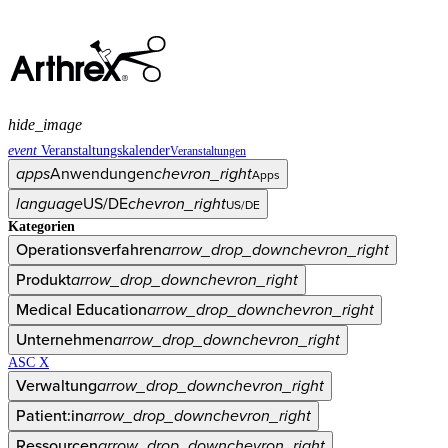
hide_image
event
Veranstaltungskalender
Veranstaltungen
apps
Anwendungen
chevron_right
Apps
language
US/DE
chevron_right
US/DE
Kategorien
Operationsverfahren
arrow_drop_down
chevron_right
Produkt
arrow_drop_down
chevron_right
Medical Education
arrow_drop_down
chevron_right
Unternehmen
arrow_drop_down
chevron_right
ASC X
Verwaltung
arrow_drop_down
chevron_right
Patient:in
arrow_drop_down
chevron_right
Ressourcen
arrow_drop_down
chevron_right