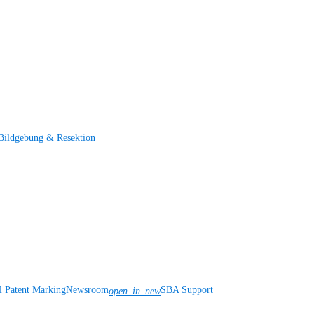
Bildgebung & Resektion
l Patent Marking
Newsroom
SBA Support
open_in_new