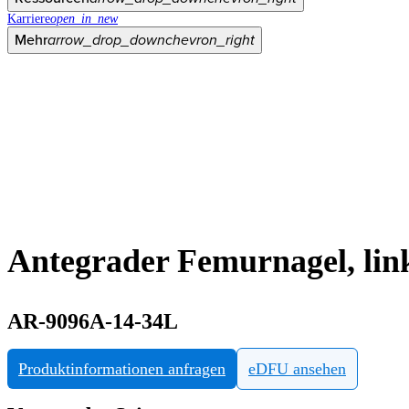
Karriere
open_in_new
Mehr
arrow_drop_down
chevron_right
Antegrader Femurnagel, lin
AR-9096A-14-34L
Produktinformationen anfragen
eDFU ansehen