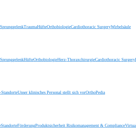
 Sprunggelenk
Trauma
Hüfte
Orthobiologie
Cardiothoracic Surgery
Wirbelsäule
 Sprunggelenk
Hüfte
Orthobiologie
Herz-Thoraxchirurgie
Cardiothoracic Surgery
Standorte
Unser klinisches Personal stellt sich vor
OrthoPedia
e
Standorte
Förderung
Produktsicherheit
Risikomanagement & Compliance
Virtua