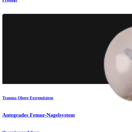
Produkt
Trauma Obere Extremitäten
Antegrades Femur-Nagelsystem