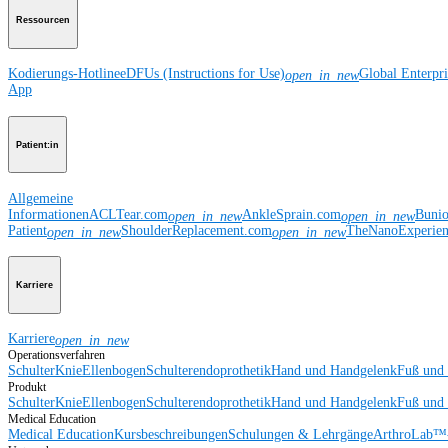
Ressourcen
Kodierungs-Hotline
eDFUs (Instructions for Use)
Global Enterpr
open_in_new
App
Patient:in
Allgemeine
Informationen
ACLTear.com
AnkleSprain.com
Buni
open_in_new
open_in_new
Patient
ShoulderReplacement.com
TheNanoExperie
open_in_new
open_in_new
Karriere
Karriere
open_in_new
Operationsverfahren
Schulter
Knie
Ellenbogen
Schulterendoprothetik
Hand und Handgelenk
Fuß und
Produkt
Schulter
Knie
Ellenbogen
Schulterendoprothetik
Hand und Handgelenk
Fuß und
Medical Education
Medical Education
Kursbeschreibungen
Schulungen & Lehrgänge
ArthroLab™-