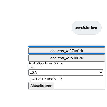
search
Suchen
chevron_left
Zurück
Anwendungen
chevron_left
Zurück
Vet Systems
OrthoPedia Patient
SAP
Standort/Sprache aktualisieren
Land
Supplier Portal
Synergy-Bildgebung und -Resektion
Sprache*
Aktualisieren