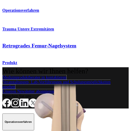
Operationsverfahren
Trauma Untere Extremitäten
Retrogrades Femur-Nagelsystem
Produkt
Wie können wir Ihnen helfen?
Medizinproduktberater:in kontaktieren
Veranstaltungen, Lab-Vorführungen und Schulungsmöglichkeiten
ansehen
Unseren Newsletter abonnieren
Besuchen Sie uns
Operationsverfahren