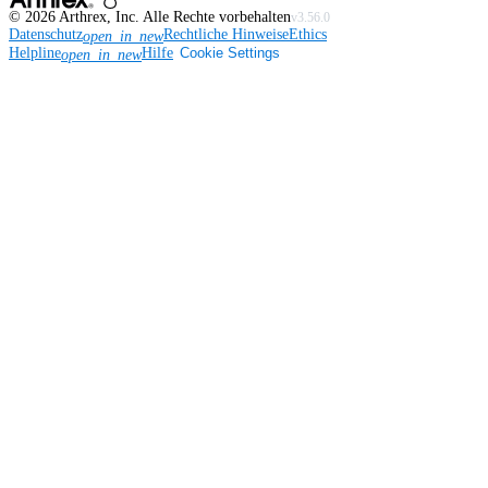
©
2026
Arthrex, Inc. Alle Rechte vorbehalten
v3.56.0
Datenschutz
Rechtliche Hinweise
Ethics
open_in_new
Helpline
Hilfe
Cookie Settings
open_in_new