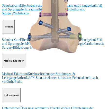
Schulter
Knie
Ellenbogen
Schulterendoprothetik
Hand und Handgelenk
Fuß
und Sprunggelenk
Trauma
Hüfte
Orthobiologie
Cardiothoracic
Surgery
Wirbelsäule
Produkt
Schulter
Knie
Ellenbogen
Schulterendoprothetik
Hand und Handgelenk
Fuß
und Sprunggelenk
Hüfte
Orthobiologie
Herz-Thoraxchirurgie
Cardiothoracic
Surgery
Bildgebung & Resektion
Medical Education
Medical Education
Kursbeschreibungen
Schulungen &
Lehrgänge
ArthroLab™-Standorte
Unser klinisches Personal stellt sich
vor
OrthoPedia
Unternehmen
Unternehmen
Über uns
Community Events
Globale Offenlegung der