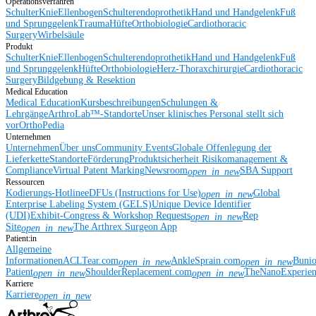
Operationsverfahren
Schulter
Knie
Ellenbogen
Schulterendoprothetik
Hand und Handgelenk
Fuß
und Sprunggelenk
Trauma
Hüfte
Orthobiologie
Cardiothoracic
Surgery
Wirbelsäule
Produkt
Schulter
Knie
Ellenbogen
Schulterendoprothetik
Hand und Handgelenk
Fuß
und Sprunggelenk
Hüfte
Orthobiologie
Herz-Thoraxchirurgie
Cardiothoracic
Surgery
Bildgebung & Resektion
Medical Education
Medical Education
Kursbeschreibungen
Schulungen &
Lehrgänge
ArthroLab™-Standorte
Unser klinisches Personal stellt sich
vor
OrthoPedia
Unternehmen
Unternehmen
Über uns
Community Events
Globale Offenlegung der
Lieferkette
Standorte
Förderung
Produktsicherheit
Risikomanagement &
Compliance
Virtual Patent Marking
Newsroom
SBA Support
open_in_new
Ressourcen
Kodierungs-Hotline
eDFUs (Instructions for Use)
Global
open_in_new
Enterprise Labeling System (GELS)
Unique Device Identifier
(UDI)
Exhibit-Congress & Workshop Requests
Rep
open_in_new
Site
The Arthrex Surgeon App
open_in_new
Patient:in
Allgemeine
Informationen
ACLTear.com
AnkleSprain.com
Buni
open_in_new
open_in_new
Patient
ShoulderReplacement.com
TheNanoExperie
open_in_new
open_in_new
Karriere
Karriere
open_in_new