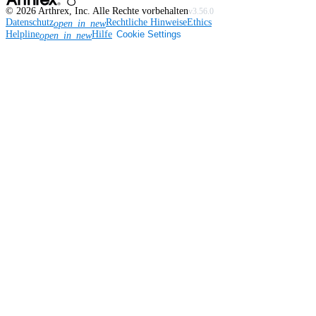
©
2026
Arthrex, Inc. Alle Rechte vorbehalten
v3.56.0
Datenschutz
Rechtliche Hinweise
Ethics
open_in_new
Helpline
Hilfe
Cookie Settings
open_in_new