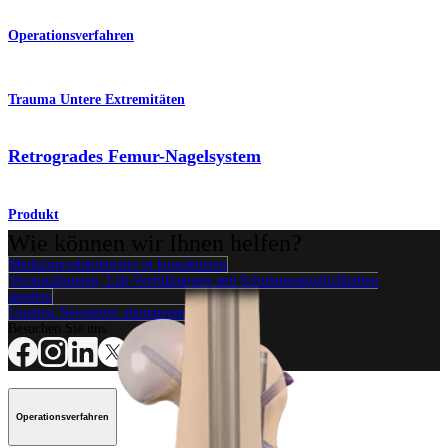
Operationsverfahren
Trauma Untere Extremitäten
Retrogrades Femur-Nagelsystem
Produkt
Wie können wir Ihnen helfen?
Medizinproduktberater:in kontaktieren
Veranstaltungen, Lab-Vorführungen und Schulungsmöglichkeiten
ansehen
Unseren Newsletter abonnieren
Besuchen Sie uns
Operationsverfahren