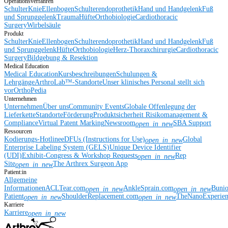
Operationsverfahren
Schulter
Knie
Ellenbogen
Schulterendoprothetik
Hand und Handgelenk
Fuß
und Sprunggelenk
Trauma
Hüfte
Orthobiologie
Cardiothoracic
Surgery
Wirbelsäule
Produkt
Schulter
Knie
Ellenbogen
Schulterendoprothetik
Hand und Handgelenk
Fuß
und Sprunggelenk
Hüfte
Orthobiologie
Herz-Thoraxchirurgie
Cardiothoracic
Surgery
Bildgebung & Resektion
Medical Education
Medical Education
Kursbeschreibungen
Schulungen &
Lehrgänge
ArthroLab™-Standorte
Unser klinisches Personal stellt sich
vor
OrthoPedia
Unternehmen
Unternehmen
Über uns
Community Events
Globale Offenlegung der
Lieferkette
Standorte
Förderung
Produktsicherheit
Risikomanagement &
Compliance
Virtual Patent Marking
Newsroom
SBA Support
open_in_new
Ressourcen
Kodierungs-Hotline
eDFUs (Instructions for Use)
Global
open_in_new
Enterprise Labeling System (GELS)
Unique Device Identifier
(UDI)
Exhibit-Congress & Workshop Requests
Rep
open_in_new
Site
The Arthrex Surgeon App
open_in_new
Patient:in
Allgemeine
Informationen
ACLTear.com
AnkleSprain.com
Buni
open_in_new
open_in_new
Patient
ShoulderReplacement.com
TheNanoExperie
open_in_new
open_in_new
Karriere
Karriere
open_in_new