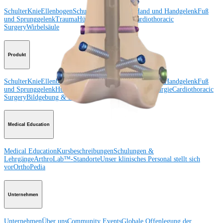
Schulter
Knie
Ellenbogen
Schulterendoprothetik
Hand und Handgelenk
Fuß
und Sprunggelenk
Trauma
Hüfte
Orthobiologie
Cardiothoracic
Surgery
Wirbelsäule
Produkt
Schulter
Knie
Ellenbogen
Schulterendoprothetik
Hand und Handgelenk
Fuß
und Sprunggelenk
Hüfte
Orthobiologie
Herz-Thoraxchirurgie
Cardiothoracic
Surgery
Bildgebung & Resektion
Medical Education
Medical Education
Kursbeschreibungen
Schulungen &
Lehrgänge
ArthroLab™-Standorte
Unser klinisches Personal stellt sich
vor
OrthoPedia
Unternehmen
Unternehmen
Über uns
Community Events
Globale Offenlegung der