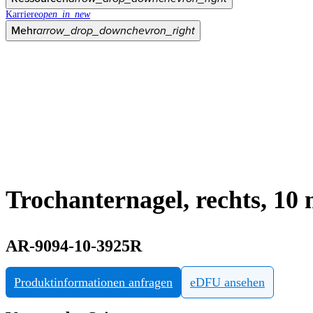
Karriere
open_in_new
Mehr
arrow_drop_down
chevron_right
Trochanternagel, rechts, 10
AR-9094-10-3925R
Produktinformationen anfragen
eDFU ansehen