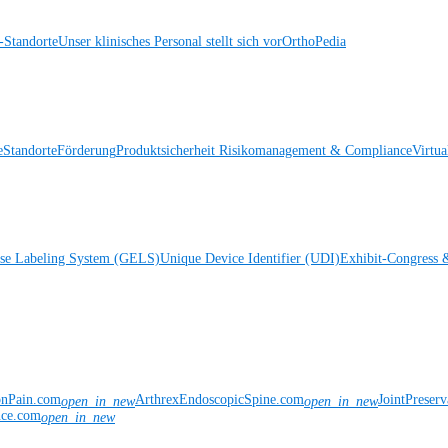
Standorte
Unser klinisches Personal stellt sich vor
OrthoPedia
e
Standorte
Förderung
Produktsicherheit
Risikomanagement & Compliance
Virtua
ise Labeling System (GELS)
Unique Device Identifier (UDI)
Exhibit-Congress 
onPain.com
ArthrexEndoscopicSpine.com
JointPreser
open_in_new
open_in_new
nce.com
open_in_new