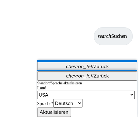
search
Suchen
chevron_left
Zurück
Anwendungen
chevron_left
Zurück
Vet Systems
OrthoPedia Patient
SAP
Standort/Sprache aktualisieren
Land
Supplier Portal
Synergy-Bildgebung und -Resektion
Sprache*
Aktualisieren