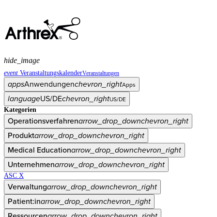
hide_image
event
Veranstaltungskalender
Veranstaltungen
apps
Anwendungen
chevron_right
Apps
language
US/DE
chevron_right
US/DE
Kategorien
Operationsverfahren
arrow_drop_down
chevron_right
Produkt
arrow_drop_down
chevron_right
Medical Education
arrow_drop_down
chevron_right
Unternehmen
arrow_drop_down
chevron_right
ASC X
Verwaltung
arrow_drop_down
chevron_right
Patient:in
arrow_drop_down
chevron_right
Ressourcen
arrow_drop_down
chevron_right