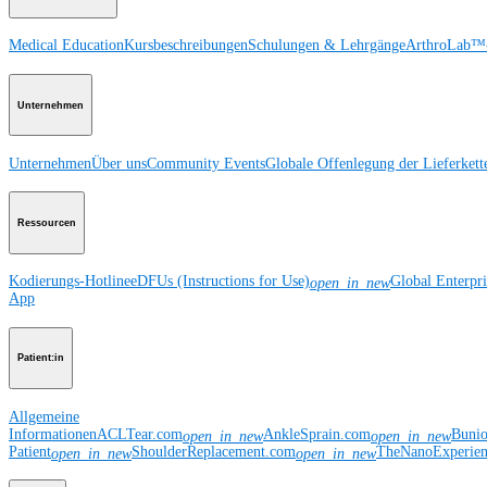
Medical Education
Kursbeschreibungen
Schulungen & Lehrgänge
ArthroLab™-
Unternehmen
Unternehmen
Über uns
Community Events
Globale Offenlegung der Lieferkett
Ressourcen
Kodierungs-Hotline
eDFUs (Instructions for Use)
Global Enterpr
open_in_new
App
Patient:in
Allgemeine
Informationen
ACLTear.com
AnkleSprain.com
Buni
open_in_new
open_in_new
Patient
ShoulderReplacement.com
TheNanoExperie
open_in_new
open_in_new