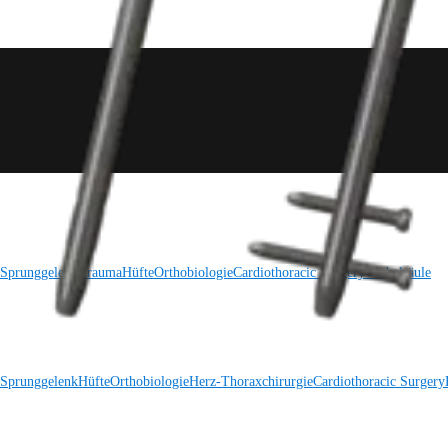
 Sprunggelenk
Trauma
Hüfte
Orthobiologie
Cardiothoracic Surgery
Wirbelsäule
 Sprunggelenk
Hüfte
Orthobiologie
Herz-Thoraxchirurgie
Cardiothoracic Surgery