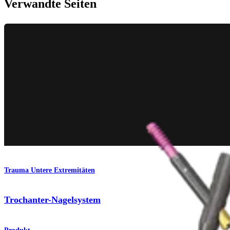
Verwandte Seiten
Trauma Untere Extremitäten
Trochanter-Nagelsystem