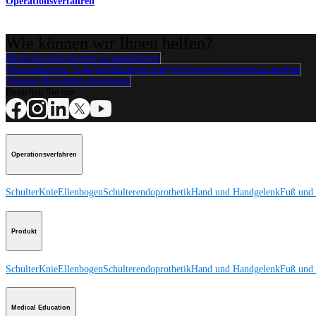
Operationsverfahren
Wie können wir Ihnen helfen?
Medizinproduktberater:in kontaktieren
Veranstaltungen, Lab-Vorführungen und Schulungsmöglichkeiten ansehen
Unseren Newsletter abonnieren
Besuchen Sie uns
Operationsverfahren
Schulter
Knie
Ellenbogen
Schulterendoprothetik
Hand und Handgelenk
Fuß und
Produkt
Schulter
Knie
Ellenbogen
Schulterendoprothetik
Hand und Handgelenk
Fuß und
Medical Education