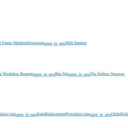
l Patent Marking
Newsroom
SBA Support
open_in_new
& Workshop Requests
Rep Site
The Arthrex Surgeon
open_in_new
open_in_new
vation.com
KneeReplacementProcedure.com
OrthoPedi
open_in_new
open_in_new