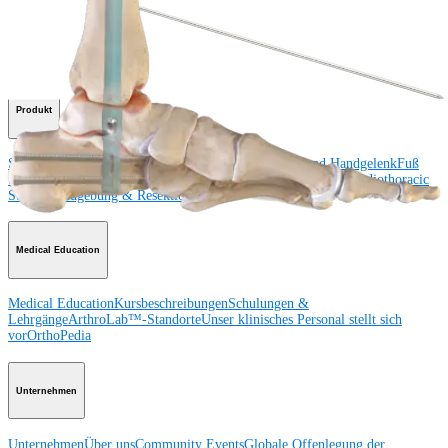
Schulter
Knie
Ellenbogen
Schulterendoprothetik
Hand und Handgelenk
Fuß
und Sprunggelenk
Trauma
Hüfte
Orthobiologie
Cardiothoracic
Surgery
Wirbelsäule
Produkt
Schulter
Knie
Ellenbogen
Schulterendoprothetik
Hand und Handgelenk
Fuß
und Sprunggelenk
Hüfte
Orthobiologie
Herz-Thoraxchirurgie
Cardiothoracic
Surgery
Bildgebung & Resektion
Medical Education
Medical Education
Kursbeschreibungen
Schulungen &
Lehrgänge
ArthroLab™-Standorte
Unser klinisches Personal stellt sich
vor
OrthoPedia
Unternehmen
Unternehmen
Über uns
Community Events
Globale Offenlegung der