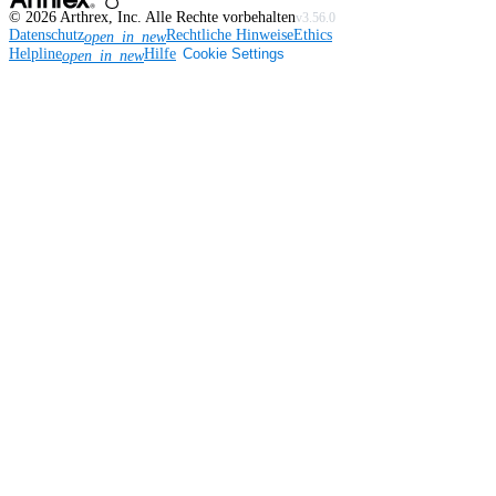
©
2026
Arthrex, Inc. Alle Rechte vorbehalten
v3.56.0
Datenschutz
Rechtliche Hinweise
Ethics
open_in_new
Helpline
Hilfe
Cookie Settings
open_in_new