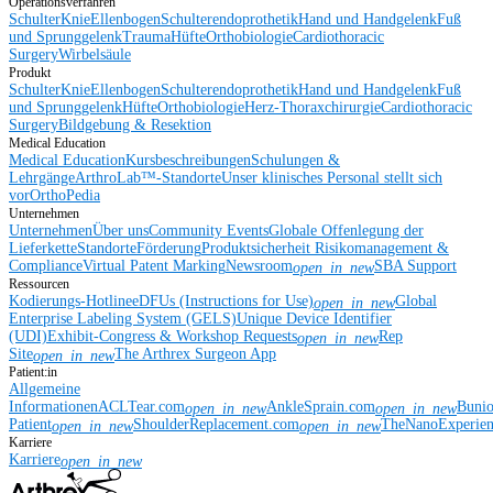
Operationsverfahren
Schulter
Knie
Ellenbogen
Schulterendoprothetik
Hand und Handgelenk
Fuß
und Sprunggelenk
Trauma
Hüfte
Orthobiologie
Cardiothoracic
Surgery
Wirbelsäule
Produkt
Schulter
Knie
Ellenbogen
Schulterendoprothetik
Hand und Handgelenk
Fuß
und Sprunggelenk
Hüfte
Orthobiologie
Herz-Thoraxchirurgie
Cardiothoracic
Surgery
Bildgebung & Resektion
Medical Education
Medical Education
Kursbeschreibungen
Schulungen &
Lehrgänge
ArthroLab™-Standorte
Unser klinisches Personal stellt sich
vor
OrthoPedia
Unternehmen
Unternehmen
Über uns
Community Events
Globale Offenlegung der
Lieferkette
Standorte
Förderung
Produktsicherheit
Risikomanagement &
Compliance
Virtual Patent Marking
Newsroom
SBA Support
open_in_new
Ressourcen
Kodierungs-Hotline
eDFUs (Instructions for Use)
Global
open_in_new
Enterprise Labeling System (GELS)
Unique Device Identifier
(UDI)
Exhibit-Congress & Workshop Requests
Rep
open_in_new
Site
The Arthrex Surgeon App
open_in_new
Patient:in
Allgemeine
Informationen
ACLTear.com
AnkleSprain.com
Buni
open_in_new
open_in_new
Patient
ShoulderReplacement.com
TheNanoExperie
open_in_new
open_in_new
Karriere
Karriere
open_in_new