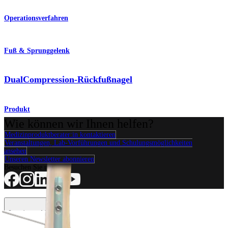
Operationsverfahren
Fuß & Sprunggelenk
DualCompression-Rückfußnagel
Produkt
Wie können wir Ihnen helfen?
Medizinproduktberater:in kontaktieren
Veranstaltungen, Lab-Vorführungen und Schulungsmöglichkeiten
ansehen
Unseren Newsletter abonnieren
Besuchen Sie uns
Operationsverfahren