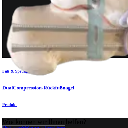
Fuß & Sprunggelenk
DualCompression-Rückfußnagel
Produkt
Wie können wir Ihnen helfen?
Medizinproduktberater:in kontaktieren