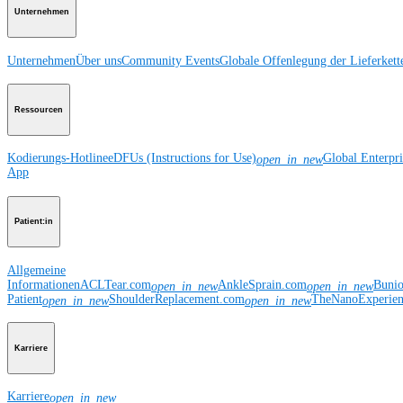
Unternehmen
Unternehmen
Über uns
Community Events
Globale Offenlegung der Lieferkett
Ressourcen
Kodierungs-Hotline
eDFUs (Instructions for Use)
Global Enterpr
open_in_new
App
Patient:in
Allgemeine
Informationen
ACLTear.com
AnkleSprain.com
Buni
open_in_new
open_in_new
Patient
ShoulderReplacement.com
TheNanoExperie
open_in_new
open_in_new
Karriere
Karriere
open_in_new