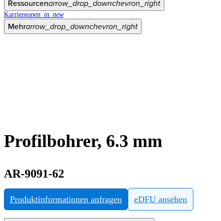
Ressourcen
arrow_drop_down
chevron_right
Karriere
open_in_new
Mehr
arrow_drop_down
chevron_right
Profilbohrer, 6.3 mm
AR-9091-62
Produktinformationen anfragen
eDFU ansehen