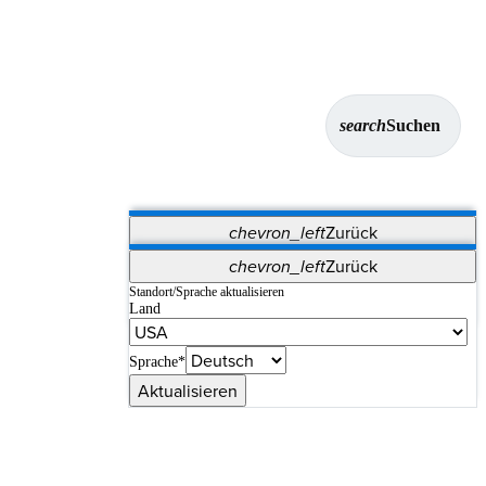
search
Suchen
chevron_left
Zurück
Anwendungen
chevron_left
Zurück
Vet Systems
OrthoPedia Patient
SAP
Standort/Sprache aktualisieren
Land
Supplier Portal
Synergy-Bildgebung und -Resektion
Sprache*
Aktualisieren