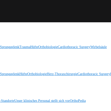
 Sprunggelenk
Trauma
Hüfte
Orthobiologie
Cardiothoracic Surgery
Wirbelsäule
 Sprunggelenk
Hüfte
Orthobiologie
Herz-Thoraxchirurgie
Cardiothoracic Surgery
Standorte
Unser klinisches Personal stellt sich vor
OrthoPedia