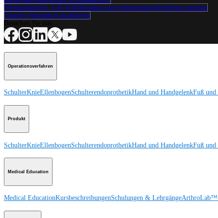
Veranstaltungen, Lab-Vorführungen und Schulungsmöglichkeiten ansehen
Unseren Newsletter abonnieren
Besuchen Sie uns
Operationsverfahren
Schulter
Knie
Ellenbogen
Schulterendoprothetik
Hand und Handgelenk
Fuß und
Produkt
Schulter
Knie
Ellenbogen
Schulterendoprothetik
Hand und Handgelenk
Fuß und
Medical Education
Medical Education
Kursbeschreibungen
Schulungen & Lehrgänge
ArthroLab™-