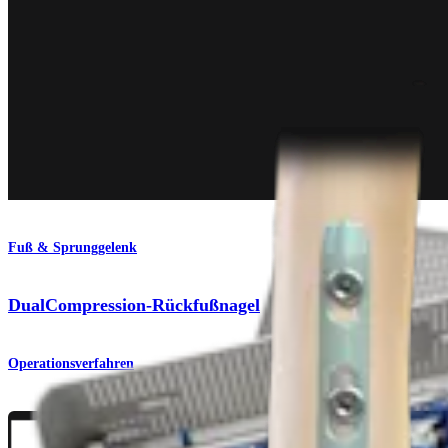
Fuß & Sprunggelenk
DualCompression-Rückfußnagel
Operationsverfahren