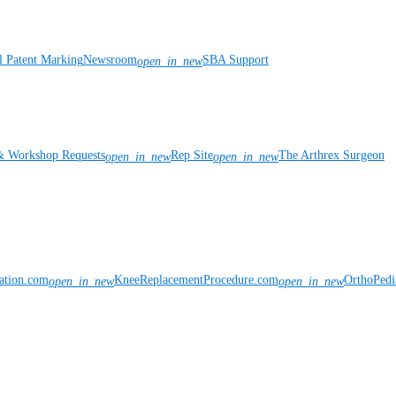
l Patent Marking
Newsroom
SBA Support
open_in_new
& Workshop Requests
Rep Site
The Arthrex Surgeon
open_in_new
open_in_new
vation.com
KneeReplacementProcedure.com
OrthoPedi
open_in_new
open_in_new