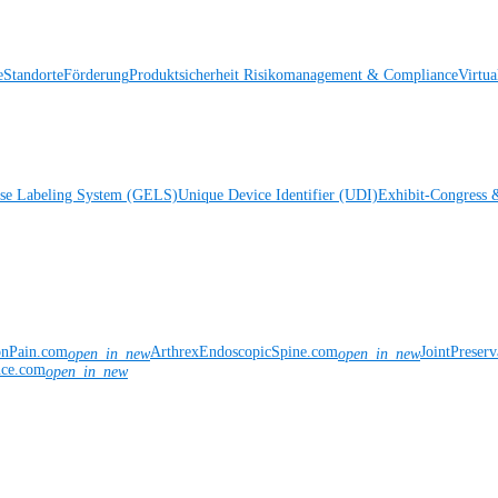
e
Standorte
Förderung
Produktsicherheit
Risikomanagement & Compliance
Virtua
ise Labeling System (GELS)
Unique Device Identifier (UDI)
Exhibit-Congress 
onPain.com
ArthrexEndoscopicSpine.com
JointPreser
open_in_new
open_in_new
nce.com
open_in_new