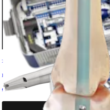
Trauma Untere Extremitäten
DualCompression Hindfoot Nail
Operationsverfahren