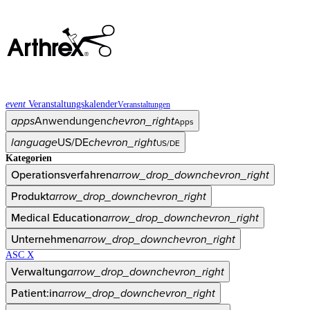
event
Veranstaltungskalender
Veranstaltungen
apps
Anwendungen
chevron_right
Apps
language
US/DE
chevron_right
US/DE
Kategorien
Operationsverfahren
arrow_drop_down
chevron_right
Produkt
arrow_drop_down
chevron_right
Medical Education
arrow_drop_down
chevron_right
Unternehmen
arrow_drop_down
chevron_right
ASC X
Verwaltung
arrow_drop_down
chevron_right
Patient:in
arrow_drop_down
chevron_right