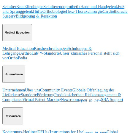
Schulter
Knie
Ellenbogen
Schulterendoprothetik
Hand und Handgelenk
Fuß
und Sprunggelenk
Hüfte
Orthobiologie
Herz-Thoraxchirurgie
Cardiothoracic
Surgery
Bildgebung & Resektion
Medical Education
Medical Education
Kursbeschreibungen
Schulungen &
Lehrgänge
ArthroLab™-Standorte
Unser klinisches Personal stellt sich
vor
OrthoPedia
Unternehmen
Unternehmen
Über uns
Community Events
Globale Offenlegung der
Lieferkette
Standorte
Förderung
Produktsicherheit
Risikomanagement &
Compliance
Virtual Patent Marking
Newsroom
SBA Support
open_in_new
Ressourcen
Kodierungs-Hotline
eDFUs (Instructions for Use)
Global
open_in_new