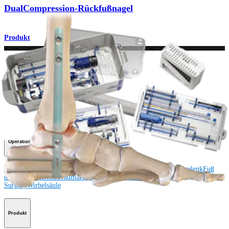
DualCompression-Rückfußnagel
Produkt
Wie können wir Ihnen helfen?
Medizinproduktberater:in kontaktieren
Veranstaltungen, Lab-Vorführungen und Schulungsmöglichkeiten
ansehen
Unseren Newsletter abonnieren
Besuchen Sie uns
Operationsverfahren
Schulter
Knie
Ellenbogen
Schulterendoprothetik
Hand und Handgelenk
Fuß
und Sprunggelenk
Trauma
Hüfte
Orthobiologie
Cardiothoracic
Surgery
Wirbelsäule
Produkt