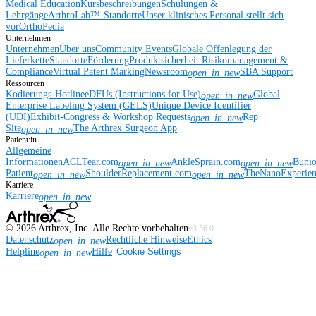
Medical Education
Kursbeschreibungen
Schulungen &
Lehrgänge
ArthroLab™-Standorte
Unser klinisches Personal stellt sich
vor
OrthoPedia
Unternehmen
Unternehmen
Über uns
Community Events
Globale Offenlegung der
Lieferkette
Standorte
Förderung
Produktsicherheit
Risikomanagement &
Compliance
Virtual Patent Marking
Newsroom
SBA Support
open_in_new
Ressourcen
Kodierungs-Hotline
eDFUs (Instructions for Use)
Global
open_in_new
Enterprise Labeling System (GELS)
Unique Device Identifier
(UDI)
Exhibit-Congress & Workshop Requests
Rep
open_in_new
Site
The Arthrex Surgeon App
open_in_new
Patient:in
Allgemeine
Informationen
ACLTear.com
AnkleSprain.com
Buni
open_in_new
open_in_new
Patient
ShoulderReplacement.com
TheNanoExperie
open_in_new
open_in_new
Karriere
Karriere
open_in_new
©
2026
Arthrex, Inc. Alle Rechte vorbehalten
v3.56.0
Datenschutz
Rechtliche Hinweise
Ethics
open_in_new
Helpline
Hilfe
Cookie Settings
open_in_new