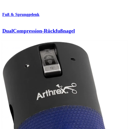
Fuß & Sprunggelenk
DualCompression-Rückfußnagel
Operationsverfahren
Trauma Untere Extremitäten
DualCompression Hindfoot Nail
Operationsverfahren
Fuß & Sprunggelenk