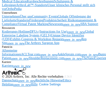
Medical Education
Kursbeschreibungen
Schulungen &
Lehrgänge
ArthroLab™-Standorte
Unser klinisches Personal stellt sich
vor
OrthoPedia
Unternehmen
Unternehmen
Über uns
Community Events
Globale Offenlegung der
Lieferkette
Standorte
Förderung
Produktsicherheit
Risikomanagement &
Compliance
Virtual Patent Marking
Newsroom
SBA Support
open_in_new
Ressourcen
Kodierungs-Hotline
eDFUs (Instructions for Use)
Global
open_in_new
Enterprise Labeling System (GELS)
Unique Device Identifier
(UDI)
Exhibit-Congress & Workshop Requests
Rep
open_in_new
Site
The Arthrex Surgeon App
open_in_new
Patient:in
Allgemeine
Informationen
ACLTear.com
AnkleSprain.com
Buni
open_in_new
open_in_new
Patient
ShoulderReplacement.com
TheNanoExperie
open_in_new
open_in_new
Karriere
Karriere
open_in_new
©
2026
Arthrex, Inc. Alle Rechte vorbehalten
v3.56.0
Datenschutz
Rechtliche Hinweise
Ethics
open_in_new
Helpline
Hilfe
Cookie Settings
open_in_new