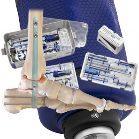
DualCompression-Rückfußnagel
Produkt
Wie können wir Ihnen helfen?
Medizinproduktberater:in kontaktieren
Veranstaltungen, Lab-Vorführungen und Schulungsmöglichkeiten
ansehen
Unseren Newsletter abonnieren
Besuchen Sie uns
Operationsverfahren
Schulter
Knie
Ellenbogen
Schulterendoprothetik
Hand und Handgelenk
Fuß
und Sprunggelenk
Trauma
Hüfte
Orthobiologie
Cardiothoracic
Surgery
Wirbelsäule
Produkt