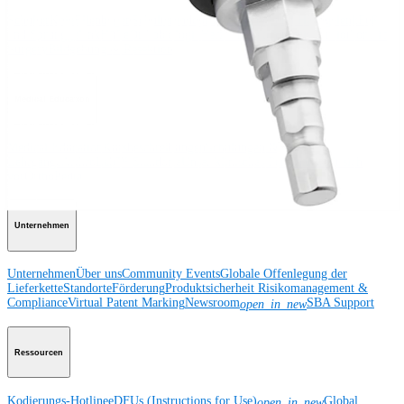
Schulter
Knie
Ellenbogen
Schulterendoprothetik
Hand und Handgelenk
Fuß
und Sprunggelenk
Hüfte
Orthobiologie
Herz-Thoraxchirurgie
Cardiothoracic
Surgery
Bildgebung & Resektion
Medical Education
Medical Education
Kursbeschreibungen
Schulungen &
Lehrgänge
ArthroLab™-Standorte
Unser klinisches Personal stellt sich
vor
OrthoPedia
Unternehmen
Unternehmen
Über uns
Community Events
Globale Offenlegung der
Lieferkette
Standorte
Förderung
Produktsicherheit
Risikomanagement &
Compliance
Virtual Patent Marking
Newsroom
SBA Support
open_in_new
Ressourcen
Kodierungs-Hotline
eDFUs (Instructions for Use)
Global
open_in_new