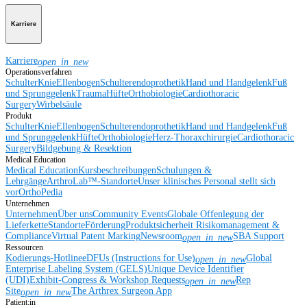
Karriere
Karriere
open_in_new
Operationsverfahren
Schulter
Knie
Ellenbogen
Schulterendoprothetik
Hand und Handgelenk
Fuß
und Sprunggelenk
Trauma
Hüfte
Orthobiologie
Cardiothoracic
Surgery
Wirbelsäule
Produkt
Schulter
Knie
Ellenbogen
Schulterendoprothetik
Hand und Handgelenk
Fuß
und Sprunggelenk
Hüfte
Orthobiologie
Herz-Thoraxchirurgie
Cardiothoracic
Surgery
Bildgebung & Resektion
Medical Education
Medical Education
Kursbeschreibungen
Schulungen &
Lehrgänge
ArthroLab™-Standorte
Unser klinisches Personal stellt sich
vor
OrthoPedia
Unternehmen
Unternehmen
Über uns
Community Events
Globale Offenlegung der
Lieferkette
Standorte
Förderung
Produktsicherheit
Risikomanagement &
Compliance
Virtual Patent Marking
Newsroom
SBA Support
open_in_new
Ressourcen
Kodierungs-Hotline
eDFUs (Instructions for Use)
Global
open_in_new
Enterprise Labeling System (GELS)
Unique Device Identifier
(UDI)
Exhibit-Congress & Workshop Requests
Rep
open_in_new
Site
The Arthrex Surgeon App
open_in_new
Patient:in