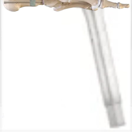
Tiefenmesslehre, für Schrauben, 5 mm
AR-8970-03
Schraubendreheraufsatz, T20 Hexalobe
AR-9091-27
Extraktionsstab, für Rückfuß Arthrodesnnagel