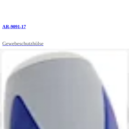
AR-9091-17
Gewebeschutzhülse
AR-8970RH
Großer Ratschenschraubendreher, AO Anschluss,
kannüliert