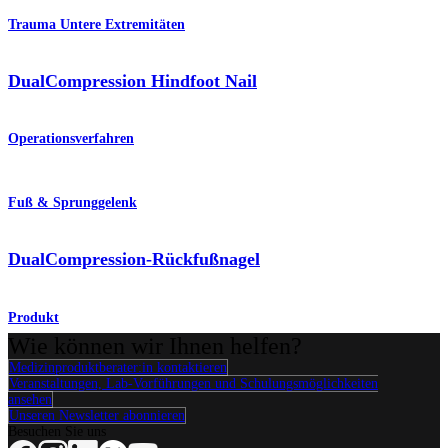
Trauma Untere Extremitäten
DualCompression Hindfoot Nail
Operationsverfahren
Fuß & Sprunggelenk
DualCompression-Rückfußnagel
Produkt
Wie können wir Ihnen helfen?
Medizinproduktberater:in kontaktieren
Veranstaltungen, Lab-Vorführungen und Schulungsmöglichkeiten
ansehen
Unseren Newsletter abonnieren
Besuchen Sie uns