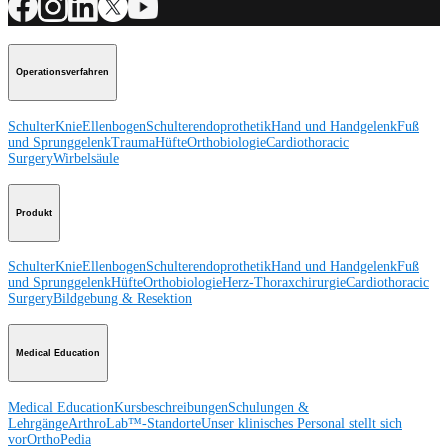
Operationsverfahren
Schulter
Knie
Ellenbogen
Schulterendoprothetik
Hand und Handgelenk
Fuß
und Sprunggelenk
Trauma
Hüfte
Orthobiologie
Cardiothoracic
Surgery
Wirbelsäule
Produkt
Schulter
Knie
Ellenbogen
Schulterendoprothetik
Hand und Handgelenk
Fuß
und Sprunggelenk
Hüfte
Orthobiologie
Herz-Thoraxchirurgie
Cardiothoracic
Surgery
Bildgebung & Resektion
Medical Education
Medical Education
Kursbeschreibungen
Schulungen &
Lehrgänge
ArthroLab™-Standorte
Unser klinisches Personal stellt sich
vor
OrthoPedia