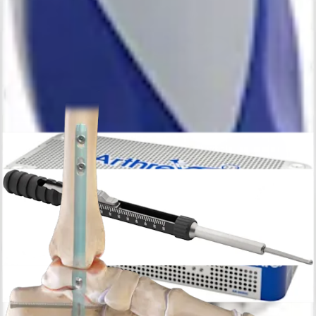
AR-9091-34
Schraubendreher, T20 Hexalobe
AR-9091-24
Schraubendreherschaft, T20 Hexalobe
AR-9091-25