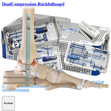
DualCompression-Rückfußnagel
Produkt
Wie können wir Ihnen helfen?
Medizinproduktberater:in kontaktieren
Veranstaltungen, Lab-Vorführungen und Schulungsmöglichkeiten
ansehen
Unseren Newsletter abonnieren
Besuchen Sie uns
Operationsverfahren
Schulter
Knie
Ellenbogen
Schulterendoprothetik
Hand und Handgelenk
Fuß
und Sprunggelenk
Trauma
Hüfte
Orthobiologie
Cardiothoracic
Surgery
Wirbelsäule
Produkt