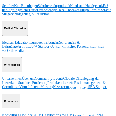
Schulter
Knie
Ellenbogen
Schulterendoprothetik
Hand und Handgelenk
Fuß
und Sprunggelenk
Hüfte
Orthobiologie
Herz-Thoraxchirurgie
Cardiothoracic
Surgery
Bildgebung & Resektion
Medical Education
Medical Education
Kursbeschreibungen
Schulungen &
Lehrgänge
ArthroLab™-Standorte
Unser klinisches Personal stellt sich
vor
OrthoPedia
Unternehmen
Unternehmen
Über uns
Community Events
Globale Offenlegung der
Lieferkette
Standorte
Förderung
Produktsicherheit
Risikomanagement &
Compliance
Virtual Patent Marking
Newsroom
SBA Support
open_in_new
Ressourcen
Kodierungs-Hotline
eDFUs (Instructions for Use)
Global
open_in_new