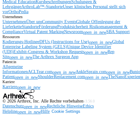
Medical Education
Kursbeschreibungen
Schulungen &
Lehrgänge
ArthroLab™-Standorte
Unser klinisches Personal stellt sich
vor
OrthoPedia
Unternehmen
Unternehmen
Über uns
Community Events
Globale Offenlegung der
Lieferkette
Standorte
Förderung
Produktsicherheit
Risikomanagement &
Compliance
Virtual Patent Marking
Newsroom
SBA Support
open_in_new
Ressourcen
Kodierungs-Hotline
eDFUs (Instructions for Use)
Global
open_in_new
Enterprise Labeling System (GELS)
Unique Device Identifier
(UDI)
Exhibit-Congress & Workshop Requests
Rep
open_in_new
Site
The Arthrex Surgeon App
open_in_new
Patient:in
Allgemeine
Informationen
ACLTear.com
AnkleSprain.com
Buni
open_in_new
open_in_new
Patient
ShoulderReplacement.com
TheNanoExperie
open_in_new
open_in_new
Karriere
Karriere
open_in_new
©
2026
Arthrex, Inc. Alle Rechte vorbehalten
v3.56.0
Datenschutz
Rechtliche Hinweise
Ethics
open_in_new
Helpline
Hilfe
Cookie Settings
open_in_new