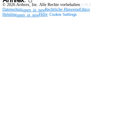
©
2026
Arthrex, Inc. Alle Rechte vorbehalten
v3.56.0
Datenschutz
Rechtliche Hinweise
Ethics
open_in_new
Helpline
Hilfe
Cookie Settings
open_in_new