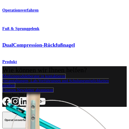
Operationsverfahren
Fuß & Sprunggelenk
DualCompression-Rückfußnagel
Produkt
Wie können wir Ihnen helfen?
Medizinproduktberater:in kontaktieren
Veranstaltungen, Lab-Vorführungen und Schulungsmöglichkeiten
ansehen
Unseren Newsletter abonnieren
Besuchen Sie uns
Operationsverfahren