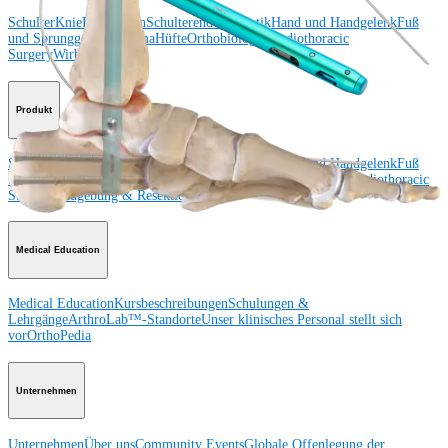
Schulter
Knie
Ellenbogen
Schulterendoprothetik
Hand und Handgelenk
Fuß
und Sprunggelenk
Trauma
Hüfte
Orthobiologie
Cardiothoracic
Surgery
Wirbelsäule
Produkt
Schulter
Knie
Ellenbogen
Schulterendoprothetik
Hand und Handgelenk
Fuß
und Sprunggelenk
Hüfte
Orthobiologie
Herz-Thoraxchirurgie
Cardiothoracic
Surgery
Bildgebung & Resektion
Medical Education
Medical Education
Kursbeschreibungen
Schulungen &
Lehrgänge
ArthroLab™-Standorte
Unser klinisches Personal stellt sich
vor
OrthoPedia
Unternehmen
Unternehmen
Über uns
Community Events
Globale Offenlegung der