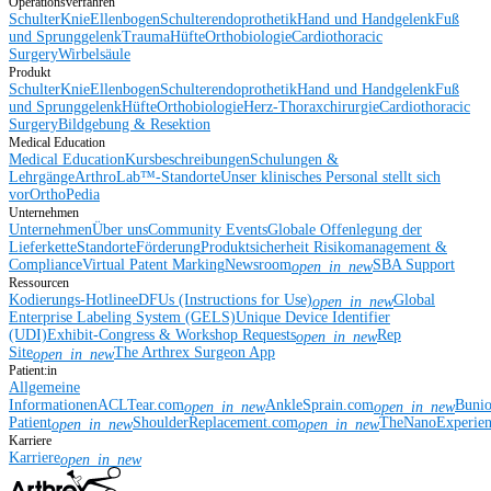
Operationsverfahren
Schulter
Knie
Ellenbogen
Schulterendoprothetik
Hand und Handgelenk
Fuß
und Sprunggelenk
Trauma
Hüfte
Orthobiologie
Cardiothoracic
Surgery
Wirbelsäule
Produkt
Schulter
Knie
Ellenbogen
Schulterendoprothetik
Hand und Handgelenk
Fuß
und Sprunggelenk
Hüfte
Orthobiologie
Herz-Thoraxchirurgie
Cardiothoracic
Surgery
Bildgebung & Resektion
Medical Education
Medical Education
Kursbeschreibungen
Schulungen &
Lehrgänge
ArthroLab™-Standorte
Unser klinisches Personal stellt sich
vor
OrthoPedia
Unternehmen
Unternehmen
Über uns
Community Events
Globale Offenlegung der
Lieferkette
Standorte
Förderung
Produktsicherheit
Risikomanagement &
Compliance
Virtual Patent Marking
Newsroom
SBA Support
open_in_new
Ressourcen
Kodierungs-Hotline
eDFUs (Instructions for Use)
Global
open_in_new
Enterprise Labeling System (GELS)
Unique Device Identifier
(UDI)
Exhibit-Congress & Workshop Requests
Rep
open_in_new
Site
The Arthrex Surgeon App
open_in_new
Patient:in
Allgemeine
Informationen
ACLTear.com
AnkleSprain.com
Buni
open_in_new
open_in_new
Patient
ShoulderReplacement.com
TheNanoExperie
open_in_new
open_in_new
Karriere
Karriere
open_in_new