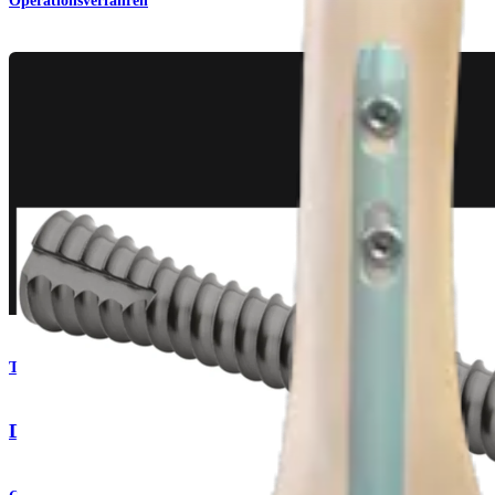
Operationsverfahren
Trauma Untere Extremitäten
DualCompression Hindfoot Nail