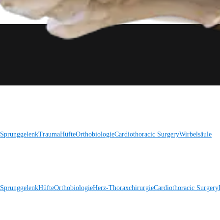
 Sprunggelenk
Trauma
Hüfte
Orthobiologie
Cardiothoracic Surgery
Wirbelsäule
 Sprunggelenk
Hüfte
Orthobiologie
Herz-Thoraxchirurgie
Cardiothoracic Surgery