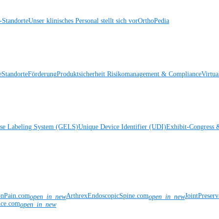
Standorte
Unser klinisches Personal stellt sich vor
OrthoPedia
e
Standorte
Förderung
Produktsicherheit
Risikomanagement & Compliance
Virtua
ise Labeling System (GELS)
Unique Device Identifier (UDI)
Exhibit-Congress 
onPain.com
ArthrexEndoscopicSpine.com
JointPreser
open_in_new
open_in_new
nce.com
open_in_new