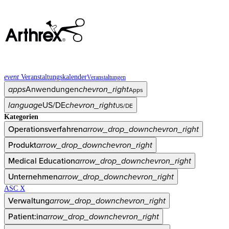
event
Veranstaltungskalender
Veranstaltungen
apps
Anwendungen
chevron_right
Apps
language
US/DE
chevron_right
US/DE
Kategorien
Operationsverfahren
arrow_drop_down
chevron_right
Produkt
arrow_drop_down
chevron_right
Medical Education
arrow_drop_down
chevron_right
Unternehmen
arrow_drop_down
chevron_right
ASC X
Verwaltung
arrow_drop_down
chevron_right
Patient:in
arrow_drop_down
chevron_right