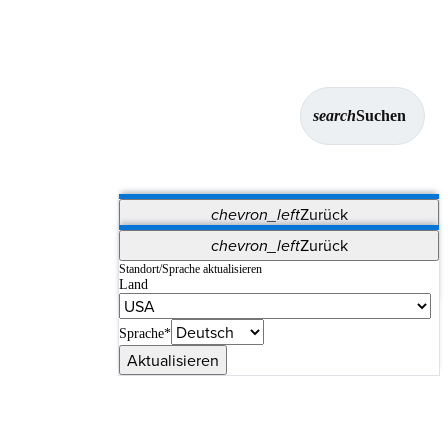
search
Suchen
chevron_left
Zurück
Anwendungen
chevron_left
Zurück
Vet Systems
OrthoPedia Patient
SAP
Standort/Sprache aktualisieren
Land
Supplier Portal
Synergy-Bildgebung und -Resektion
Sprache*
Aktualisieren