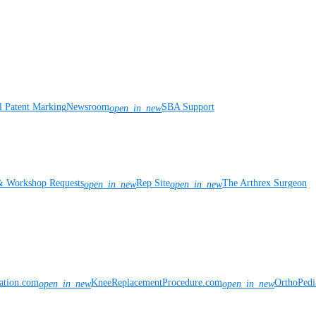
l Patent Marking
Newsroom
SBA Support
open_in_new
& Workshop Requests
Rep Site
The Arthrex Surgeon
open_in_new
open_in_new
vation.com
KneeReplacementProcedure.com
OrthoPedi
open_in_new
open_in_new