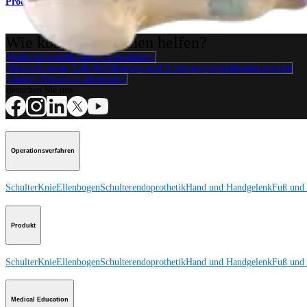
Produkt
Wie können wir Ihnen helfen?
Medizinproduktberater:in kontaktieren
Veranstaltungen, Lab-Vorführungen und Schulungsmöglichkeiten ansehen
Unseren Newsletter abonnieren
Besuchen Sie uns
Operationsverfahren
Schulter
Knie
Ellenbogen
Schulterendoprothetik
Hand und Handgelenk
Fuß und
Produkt
Schulter
Knie
Ellenbogen
Schulterendoprothetik
Hand und Handgelenk
Fuß und
Medical Education