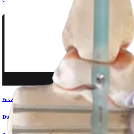
Operationsverfahren
Fuß & Sprunggelenk
DualCompression-Rückfußnagel