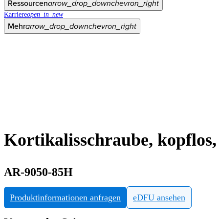
Ressourcen
arrow_drop_down
chevron_right
Karriere
open_in_new
Mehr
arrow_drop_down
chevron_right
Kortikalisschraube, kopflo
AR-9050-85H
Produktinformationen anfragen
eDFU ansehen