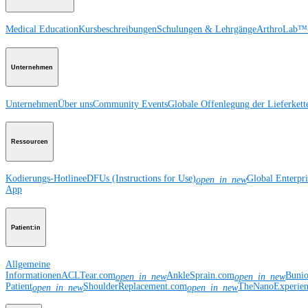
Medical Education
Kursbeschreibungen
Schulungen & Lehrgänge
ArthroLab™-
Unternehmen
Unternehmen
Über uns
Community Events
Globale Offenlegung der Lieferkett
Ressourcen
Kodierungs-Hotline
eDFUs (Instructions for Use)
Global Enterpr
open_in_new
App
Patient:in
Allgemeine
Informationen
ACLTear.com
AnkleSprain.com
Buni
open_in_new
open_in_new
Patient
ShoulderReplacement.com
TheNanoExperie
open_in_new
open_in_new