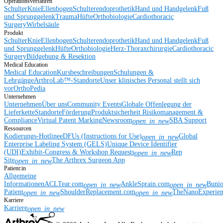
Operationsverfahren
Schulter
Knie
Ellenbogen
Schulterendoprothetik
Hand und Handgelenk
Fuß
und Sprunggelenk
Trauma
Hüfte
Orthobiologie
Cardiothoracic
Surgery
Wirbelsäule
Produkt
Schulter
Knie
Ellenbogen
Schulterendoprothetik
Hand und Handgelenk
Fuß
und Sprunggelenk
Hüfte
Orthobiologie
Herz-Thoraxchirurgie
Cardiothoracic
Surgery
Bildgebung & Resektion
Medical Education
Medical Education
Kursbeschreibungen
Schulungen &
Lehrgänge
ArthroLab™-Standorte
Unser klinisches Personal stellt sich
vor
OrthoPedia
Unternehmen
Unternehmen
Über uns
Community Events
Globale Offenlegung der
Lieferkette
Standorte
Förderung
Produktsicherheit
Risikomanagement &
Compliance
Virtual Patent Marking
Newsroom
SBA Support
open_in_new
Ressourcen
Kodierungs-Hotline
eDFUs (Instructions for Use)
Global
open_in_new
Enterprise Labeling System (GELS)
Unique Device Identifier
(UDI)
Exhibit-Congress & Workshop Requests
Rep
open_in_new
Site
The Arthrex Surgeon App
open_in_new
Patient:in
Allgemeine
Informationen
ACLTear.com
AnkleSprain.com
Buni
open_in_new
open_in_new
Patient
ShoulderReplacement.com
TheNanoExperie
open_in_new
open_in_new
Karriere
Karriere
open_in_new