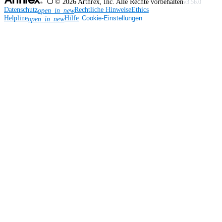
©
2026
Arthrex, Inc. Alle Rechte vorbehalten
v3.56.0
Datenschutz
Rechtliche Hinweise
Ethics
open_in_new
Helpline
Hilfe
Cookie-Einstellungen
open_in_new