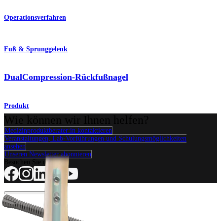
Operationsverfahren
Fuß & Sprunggelenk
DualCompression-Rückfußnagel
Produkt
Wie können wir Ihnen helfen?
Medizinproduktberater:in kontaktieren
Veranstaltungen, Lab-Vorführungen und Schulungsmöglichkeiten
ansehen
Unseren Newsletter abonnieren
Besuchen Sie uns
Operationsverfahren