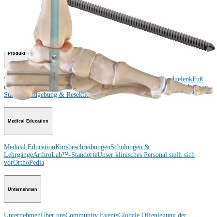
Schulter
Knie
Ellenbogen
Schulterendoprothetik
Hand und Handgelenk
Fuß
und Sprunggelenk
Trauma
Hüfte
Orthobiologie
Cardiothoracic
Surgery
Wirbelsäule
Produkt
Schulter
Knie
Ellenbogen
Schulterendoprothetik
Hand und Handgelenk
Fuß
und Sprunggelenk
Hüfte
Orthobiologie
Herz-Thoraxchirurgie
Cardiothoracic
Surgery
Bildgebung & Resektion
Medical Education
Medical Education
Kursbeschreibungen
Schulungen &
Lehrgänge
ArthroLab™-Standorte
Unser klinisches Personal stellt sich
vor
OrthoPedia
Unternehmen
Unternehmen
Über uns
Community Events
Globale Offenlegung der