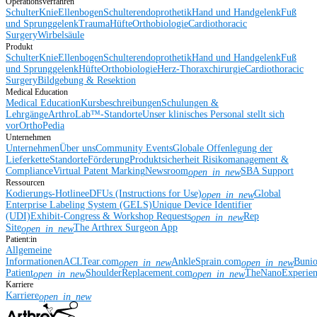
Operationsverfahren
Schulter
Knie
Ellenbogen
Schulterendoprothetik
Hand und Handgelenk
Fuß
und Sprunggelenk
Trauma
Hüfte
Orthobiologie
Cardiothoracic
Surgery
Wirbelsäule
Produkt
Schulter
Knie
Ellenbogen
Schulterendoprothetik
Hand und Handgelenk
Fuß
und Sprunggelenk
Hüfte
Orthobiologie
Herz-Thoraxchirurgie
Cardiothoracic
Surgery
Bildgebung & Resektion
Medical Education
Medical Education
Kursbeschreibungen
Schulungen &
Lehrgänge
ArthroLab™-Standorte
Unser klinisches Personal stellt sich
vor
OrthoPedia
Unternehmen
Unternehmen
Über uns
Community Events
Globale Offenlegung der
Lieferkette
Standorte
Förderung
Produktsicherheit
Risikomanagement &
Compliance
Virtual Patent Marking
Newsroom
SBA Support
open_in_new
Ressourcen
Kodierungs-Hotline
eDFUs (Instructions for Use)
Global
open_in_new
Enterprise Labeling System (GELS)
Unique Device Identifier
(UDI)
Exhibit-Congress & Workshop Requests
Rep
open_in_new
Site
The Arthrex Surgeon App
open_in_new
Patient:in
Allgemeine
Informationen
ACLTear.com
AnkleSprain.com
Buni
open_in_new
open_in_new
Patient
ShoulderReplacement.com
TheNanoExperie
open_in_new
open_in_new
Karriere
Karriere
open_in_new