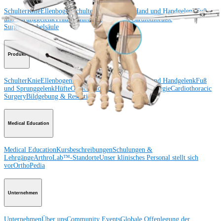
Schulter
Knie
Ellenbogen
Schulterendoprothetik
Hand und Handgelenk
Fuß
und Sprunggelenk
Trauma
Hüfte
Orthobiologie
Cardiothoracic
Surgery
Wirbelsäule
Produkt
Schulter
Knie
Ellenbogen
Schulterendoprothetik
Hand und Handgelenk
Fuß
und Sprunggelenk
Hüfte
Orthobiologie
Herz-Thoraxchirurgie
Cardiothoracic
Surgery
Bildgebung & Resektion
Medical Education
Medical Education
Kursbeschreibungen
Schulungen &
Lehrgänge
ArthroLab™-Standorte
Unser klinisches Personal stellt sich
vor
OrthoPedia
Unternehmen
Unternehmen
Über uns
Community Events
Globale Offenlegung der