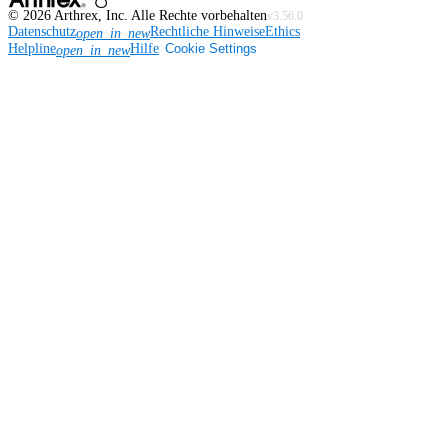
©
2026
Arthrex, Inc. Alle Rechte vorbehalten
v3.56.0
Datenschutz
Rechtliche Hinweise
Ethics
open_in_new
Helpline
Hilfe
Cookie Settings
open_in_new