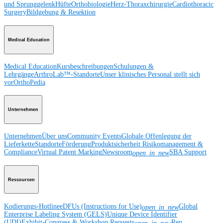
und Sprunggelenk
Hüfte
Orthobiologie
Herz-Thoraxchirurgie
Cardiothoracic
Surgery
Bildgebung & Resektion
Medical Education
Medical Education
Kursbeschreibungen
Schulungen &
Lehrgänge
ArthroLab™-Standorte
Unser klinisches Personal stellt sich
vor
OrthoPedia
Unternehmen
Unternehmen
Über uns
Community Events
Globale Offenlegung der
Lieferkette
Standorte
Förderung
Produktsicherheit
Risikomanagement &
Compliance
Virtual Patent Marking
Newsroom
SBA Support
open_in_new
Ressourcen
Kodierungs-Hotline
eDFUs (Instructions for Use)
Global
open_in_new
Enterprise Labeling System (GELS)
Unique Device Identifier
(UDI)
Exhibit-Congress & Workshop Requests
Rep