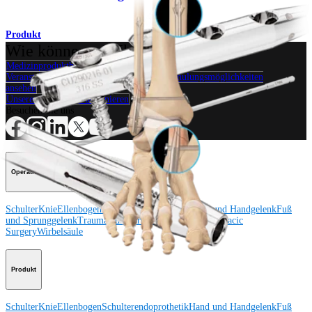
Produkt
Wie können wir Ihnen helfen?
Medizinproduktberater:in kontaktieren
Veranstaltungen, Lab-Vorführungen und Schulungsmöglichkeiten
ansehen
Unseren Newsletter abonnieren
Besuchen Sie uns
Operationsverfahren
Schulter
Knie
Ellenbogen
Schulterendoprothetik
Hand und Handgelenk
Fuß
und Sprunggelenk
Trauma
Hüfte
Orthobiologie
Cardiothoracic
Surgery
Wirbelsäule
Produkt
Schulter
Knie
Ellenbogen
Schulterendoprothetik
Hand und Handgelenk
Fuß