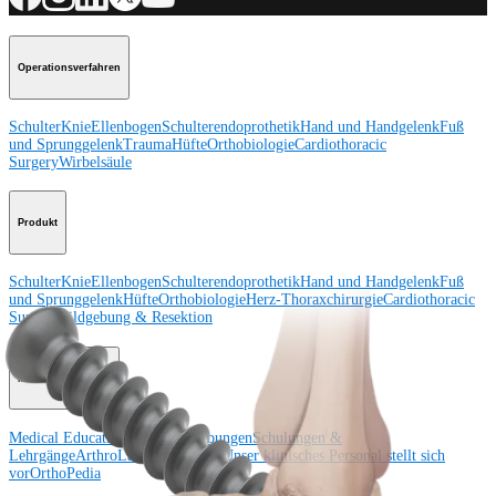
Operationsverfahren
Schulter
Knie
Ellenbogen
Schulterendoprothetik
Hand und Handgelenk
Fuß
und Sprunggelenk
Trauma
Hüfte
Orthobiologie
Cardiothoracic
Surgery
Wirbelsäule
Produkt
Schulter
Knie
Ellenbogen
Schulterendoprothetik
Hand und Handgelenk
Fuß
und Sprunggelenk
Hüfte
Orthobiologie
Herz-Thoraxchirurgie
Cardiothoracic
Surgery
Bildgebung & Resektion
Medical Education
Medical Education
Kursbeschreibungen
Schulungen &
Lehrgänge
ArthroLab™-Standorte
Unser klinisches Personal stellt sich
vor
OrthoPedia