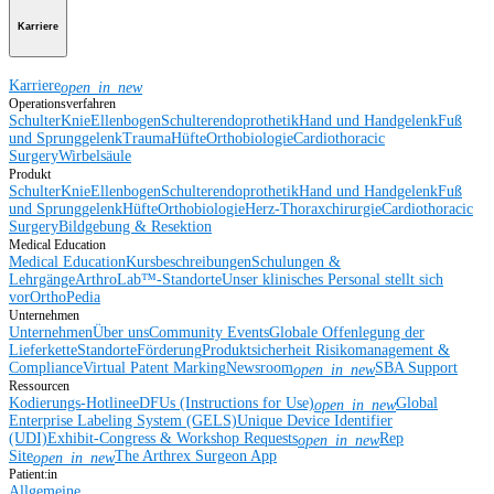
Karriere
Karriere
open_in_new
Operationsverfahren
Schulter
Knie
Ellenbogen
Schulterendoprothetik
Hand und Handgelenk
Fuß
und Sprunggelenk
Trauma
Hüfte
Orthobiologie
Cardiothoracic
Surgery
Wirbelsäule
Produkt
Schulter
Knie
Ellenbogen
Schulterendoprothetik
Hand und Handgelenk
Fuß
und Sprunggelenk
Hüfte
Orthobiologie
Herz-Thoraxchirurgie
Cardiothoracic
Surgery
Bildgebung & Resektion
Medical Education
Medical Education
Kursbeschreibungen
Schulungen &
Lehrgänge
ArthroLab™-Standorte
Unser klinisches Personal stellt sich
vor
OrthoPedia
Unternehmen
Unternehmen
Über uns
Community Events
Globale Offenlegung der
Lieferkette
Standorte
Förderung
Produktsicherheit
Risikomanagement &
Compliance
Virtual Patent Marking
Newsroom
SBA Support
open_in_new
Ressourcen
Kodierungs-Hotline
eDFUs (Instructions for Use)
Global
open_in_new
Enterprise Labeling System (GELS)
Unique Device Identifier
(UDI)
Exhibit-Congress & Workshop Requests
Rep
open_in_new
Site
The Arthrex Surgeon App
open_in_new
Patient:in
Allgemeine