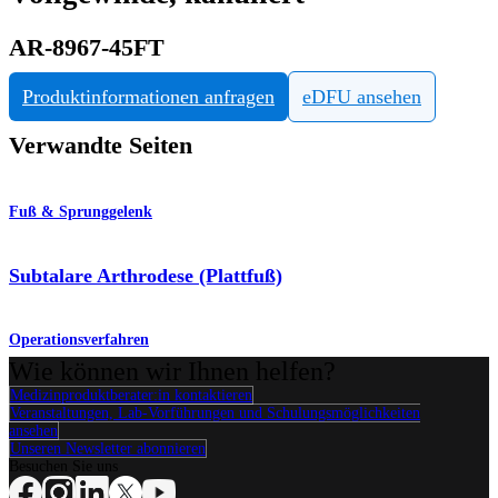
AR-8967-45FT
Produktinformationen anfragen
eDFU ansehen
Verwandte Seiten
Fuß & Sprunggelenk
Subtalare Arthrodese (Plattfuß)
Operationsverfahren
Wie können wir Ihnen helfen?
Medizinproduktberater:in kontaktieren
Veranstaltungen, Lab-Vorführungen und Schulungsmöglichkeiten
ansehen
Unseren Newsletter abonnieren
Besuchen Sie uns