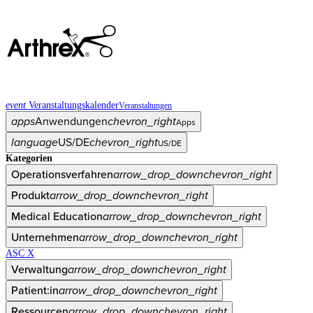
event
Veranstaltungskalender
Veranstaltungen
apps
Anwendungen
chevron_right
Apps
language
US/DE
chevron_right
US/DE
Kategorien
Operationsverfahren
arrow_drop_down
chevron_right
Produkt
arrow_drop_down
chevron_right
Medical Education
arrow_drop_down
chevron_right
Unternehmen
arrow_drop_down
chevron_right
ASC X
Verwaltung
arrow_drop_down
chevron_right
Patient:in
arrow_drop_down
chevron_right
Ressourcen
arrow_drop_down
chevron_right