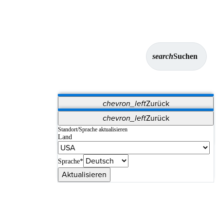
search
Suchen
chevron_left
Zurück
Anwendungen
chevron_left
Zurück
Vet Systems
OrthoPedia Patient
SAP
Standort/Sprache aktualisieren
Land
Supplier Portal
Synergy-Bildgebung und -Resektion
Sprache*
Aktualisieren