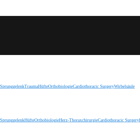
 Sprunggelenk
Trauma
Hüfte
Orthobiologie
Cardiothoracic Surgery
Wirbelsäule
 Sprunggelenk
Hüfte
Orthobiologie
Herz-Thoraxchirurgie
Cardiothoracic Surgery