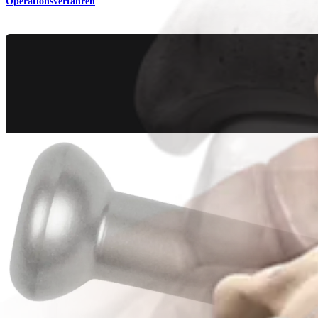
Operationsverfahren
Trauma Untere Extremitäten
Kalkaneusfraktur