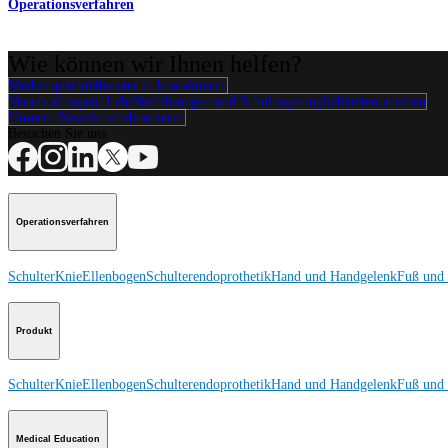
Operationsverfahren
Wie können wir Ihnen helfen?
Medizinproduktberater:in kontaktieren
Veranstaltungen, Lab-Vorführungen und Schulungsmöglichkeiten ansehen
Unseren Newsletter abonnieren
Besuchen Sie uns
Operationsverfahren
Schulter
Knie
Ellenbogen
Schulterendoprothetik
Hand und Handgelenk
Fuß und
Produkt
Schulter
Knie
Ellenbogen
Schulterendoprothetik
Hand und Handgelenk
Fuß und
Medical Education