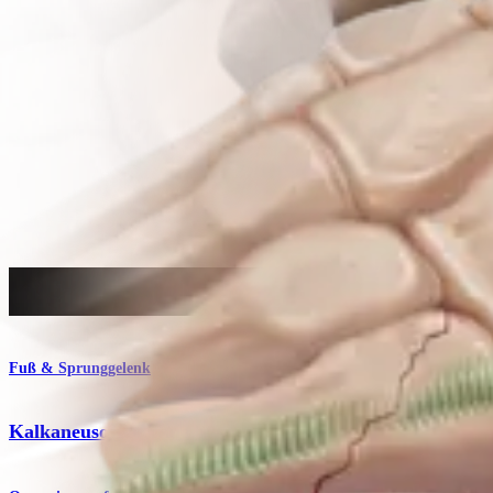
Operationsverfahren
Fuß & Sprunggelenk
Kalkaneusosteotomie bei Plattfußdeformität