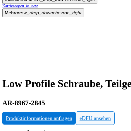
Karriere
open_in_new
Mehr
arrow_drop_down
chevron_right
Low Profile Schraube, Teilg
AR-8967-2845
Produktinformationen anfragen
eDFU ansehen