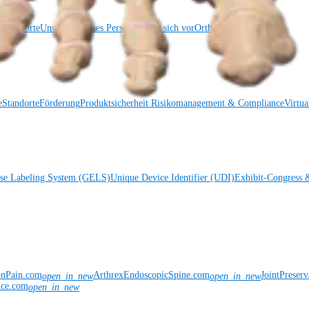
Standorte
Unser klinisches Personal stellt sich vor
OrthoPedia
e
Standorte
Förderung
Produktsicherheit
Risikomanagement & Compliance
Virtua
ise Labeling System (GELS)
Unique Device Identifier (UDI)
Exhibit-Congress 
onPain.com
ArthrexEndoscopicSpine.com
JointPreser
open_in_new
open_in_new
nce.com
open_in_new