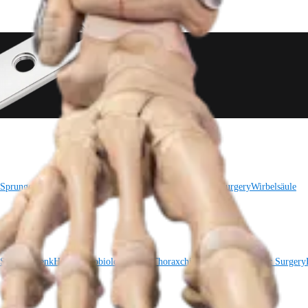
 Sprunggelenk
Trauma
Hüfte
Orthobiologie
Cardiothoracic Surgery
Wirbelsäule
 Sprunggelenk
Hüfte
Orthobiologie
Herz-Thoraxchirurgie
Cardiothoracic Surgery