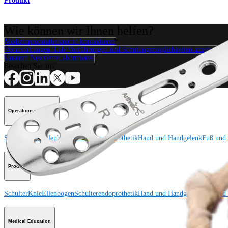
Produkt
Wie können wir Ihnen helfen?
Medizinproduktberater:in kontaktieren
Veranstaltungen, Lab-Vorführungen und Schulungsmöglichkeiten ansehen
Unseren Newsletter abonnieren
Besuchen Sie uns
Operationsverfahren
Schulter
Knie
Ellenbogen
Schulterendoprothetik
Hand und Handgelenk
Fuß und
Produkt
Schulter
Knie
Ellenbogen
Schulterendoprothetik
Hand und Handgelenk
Fuß und
Medical Education