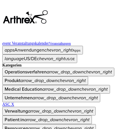
event
Veranstaltungskalender
Veranstaltungen
apps
Anwendungen
chevron_right
Apps
language
US/DE
chevron_right
US/DE
Kategorien
Operationsverfahren
arrow_drop_down
chevron_right
Produkt
arrow_drop_down
chevron_right
Medical Education
arrow_drop_down
chevron_right
Unternehmen
arrow_drop_down
chevron_right
ASC X
Verwaltung
arrow_drop_down
chevron_right
Patient:in
arrow_drop_down
chevron_right
Ressourcen
arrow_drop_down
chevron_right