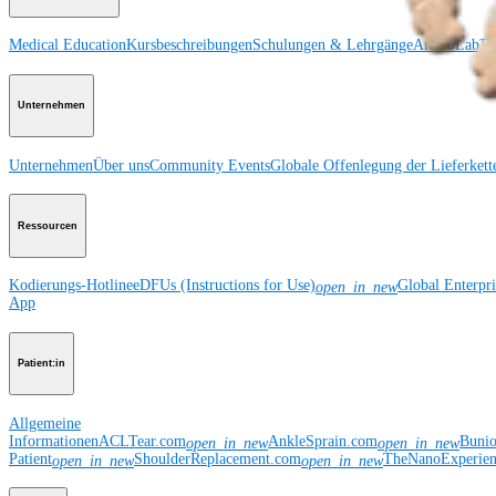
Medical Education
Kursbeschreibungen
Schulungen & Lehrgänge
ArthroLab™-
Unternehmen
Unternehmen
Über uns
Community Events
Globale Offenlegung der Lieferkett
Ressourcen
Kodierungs-Hotline
eDFUs (Instructions for Use)
Global Enterpr
open_in_new
App
Patient:in
Allgemeine
Informationen
ACLTear.com
AnkleSprain.com
Buni
open_in_new
open_in_new
Patient
ShoulderReplacement.com
TheNanoExperie
open_in_new
open_in_new