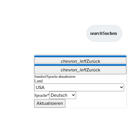
search
Suchen
chevron_left
Zurück
Anwendungen
chevron_left
Zurück
Vet Systems
OrthoPedia Patient
SAP
Standort/Sprache aktualisieren
Land
Supplier Portal
Synergy-Bildgebung und -Resektion
Sprache*
Aktualisieren