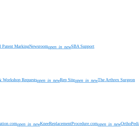
l Patent Marking
Newsroom
SBA Support
open_in_new
& Workshop Requests
Rep Site
The Arthrex Surgeon
open_in_new
open_in_new
vation.com
KneeReplacementProcedure.com
OrthoPedi
open_in_new
open_in_new