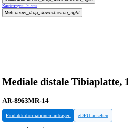
Karriere
open_in_new
Mehr
arrow_drop_down
chevron_right
Mediale distale Tibiaplatte, 
AR-8963MR-14
Produktinformationen anfragen
eDFU ansehen