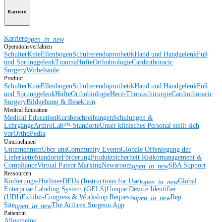
Karriere
Karriere
open_in_new
Operationsverfahren
Schulter
Knie
Ellenbogen
Schulterendoprothetik
Hand und Handgelenk
Fuß
und Sprunggelenk
Trauma
Hüfte
Orthobiologie
Cardiothoracic
Surgery
Wirbelsäule
Produkt
Schulter
Knie
Ellenbogen
Schulterendoprothetik
Hand und Handgelenk
Fuß
und Sprunggelenk
Hüfte
Orthobiologie
Herz-Thoraxchirurgie
Cardiothoracic
Surgery
Bildgebung & Resektion
Medical Education
Medical Education
Kursbeschreibungen
Schulungen &
Lehrgänge
ArthroLab™-Standorte
Unser klinisches Personal stellt sich
vor
OrthoPedia
Unternehmen
Unternehmen
Über uns
Community Events
Globale Offenlegung der
Lieferkette
Standorte
Förderung
Produktsicherheit
Risikomanagement &
Compliance
Virtual Patent Marking
Newsroom
SBA Support
open_in_new
Ressourcen
Kodierungs-Hotline
eDFUs (Instructions for Use)
Global
open_in_new
Enterprise Labeling System (GELS)
Unique Device Identifier
(UDI)
Exhibit-Congress & Workshop Requests
Rep
open_in_new
Site
The Arthrex Surgeon App
open_in_new
Patient:in
Allgemeine