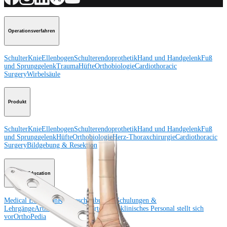
Operationsverfahren
Schulter
Knie
Ellenbogen
Schulterendoprothetik
Hand und Handgelenk
Fuß
und Sprunggelenk
Trauma
Hüfte
Orthobiologie
Cardiothoracic
Surgery
Wirbelsäule
Produkt
Schulter
Knie
Ellenbogen
Schulterendoprothetik
Hand und Handgelenk
Fuß
und Sprunggelenk
Hüfte
Orthobiologie
Herz-Thoraxchirurgie
Cardiothoracic
Surgery
Bildgebung & Resektion
Medical Education
Medical Education
Kursbeschreibungen
Schulungen &
Lehrgänge
ArthroLab™-Standorte
Unser klinisches Personal stellt sich
vor
OrthoPedia