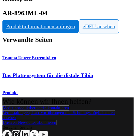
AR-8963ML-04
Produktinformationen anfragen
eDFU ansehen
Verwandte Seiten
Trauma Untere Extremitäten
Das Plattensystem für die distale Tibia
Produkt
Wie können wir Ihnen helfen?
Medizinproduktberater:in kontaktieren
Veranstaltungen, Lab-Vorführungen und Schulungsmöglichkeiten
ansehen
Unseren Newsletter abonnieren
Besuchen Sie uns