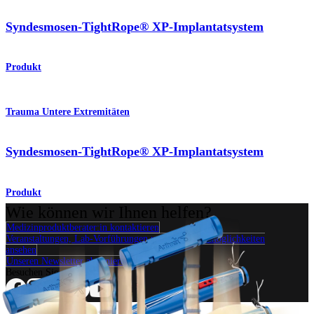
Syndesmosen-TightRope® XP-Implantatsystem
Produkt
Trauma Untere Extremitäten
Syndesmosen-TightRope® XP-Implantatsystem
Produkt
Wie können wir Ihnen helfen?
Medizinproduktberater:in kontaktieren
Veranstaltungen, Lab-Vorführungen und Schulungsmöglichkeiten
ansehen
Unseren Newsletter abonnieren
Besuchen Sie uns