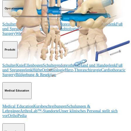
Operationsverfahren
Schulter
Knie
Ellenbogen
Schulterendoprothetik
Hand und Handgelenk
Fuß
und Sprunggelenk
Trauma
Hüfte
Orthobiologie
Cardiothoracic
Surgery
Wirbelsäule
Produkt
Schulter
Knie
Ellenbogen
Schulterendoprothetik
Hand und Handgelenk
Fuß
und Sprunggelenk
Hüfte
Orthobiologie
Herz-Thoraxchirurgie
Cardiothoracic
Surgery
Bildgebung & Resektion
Medical Education
Medical Education
Kursbeschreibungen
Schulungen &
Lehrgänge
ArthroLab™-Standorte
Unser klinisches Personal stellt sich
vor
OrthoPedia