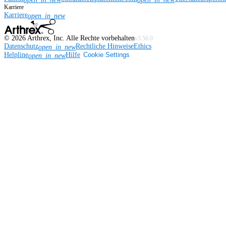
Karriere
Karriere
open_in_new
©
2026
Arthrex, Inc. Alle Rechte vorbehalten
v3.56.0
Datenschutz
Rechtliche Hinweise
Ethics
open_in_new
Helpline
Hilfe
Cookie Settings
open_in_new