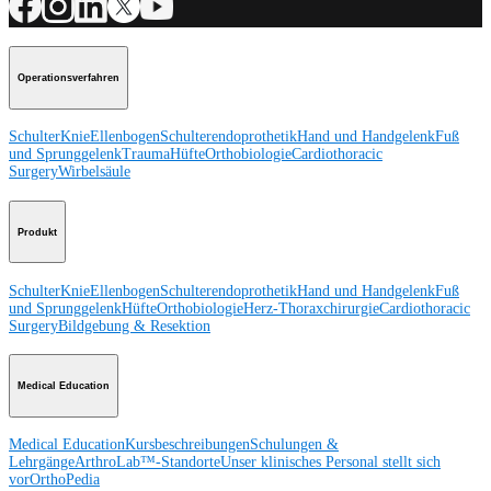
Operationsverfahren
Schulter
Knie
Ellenbogen
Schulterendoprothetik
Hand und Handgelenk
Fuß
und Sprunggelenk
Trauma
Hüfte
Orthobiologie
Cardiothoracic
Surgery
Wirbelsäule
Produkt
Schulter
Knie
Ellenbogen
Schulterendoprothetik
Hand und Handgelenk
Fuß
und Sprunggelenk
Hüfte
Orthobiologie
Herz-Thoraxchirurgie
Cardiothoracic
Surgery
Bildgebung & Resektion
Medical Education
Medical Education
Kursbeschreibungen
Schulungen &
Lehrgänge
ArthroLab™-Standorte
Unser klinisches Personal stellt sich
vor
OrthoPedia