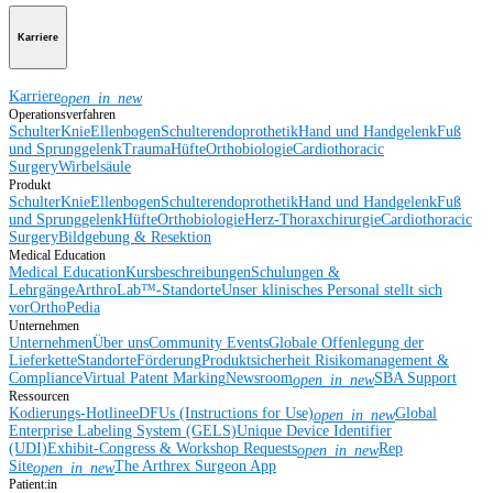
Karriere
Karriere
open_in_new
Operationsverfahren
Schulter
Knie
Ellenbogen
Schulterendoprothetik
Hand und Handgelenk
Fuß
und Sprunggelenk
Trauma
Hüfte
Orthobiologie
Cardiothoracic
Surgery
Wirbelsäule
Produkt
Schulter
Knie
Ellenbogen
Schulterendoprothetik
Hand und Handgelenk
Fuß
und Sprunggelenk
Hüfte
Orthobiologie
Herz-Thoraxchirurgie
Cardiothoracic
Surgery
Bildgebung & Resektion
Medical Education
Medical Education
Kursbeschreibungen
Schulungen &
Lehrgänge
ArthroLab™-Standorte
Unser klinisches Personal stellt sich
vor
OrthoPedia
Unternehmen
Unternehmen
Über uns
Community Events
Globale Offenlegung der
Lieferkette
Standorte
Förderung
Produktsicherheit
Risikomanagement &
Compliance
Virtual Patent Marking
Newsroom
SBA Support
open_in_new
Ressourcen
Kodierungs-Hotline
eDFUs (Instructions for Use)
Global
open_in_new
Enterprise Labeling System (GELS)
Unique Device Identifier
(UDI)
Exhibit-Congress & Workshop Requests
Rep
open_in_new
Site
The Arthrex Surgeon App
open_in_new
Patient:in