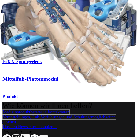
Fuß & Sprunggelenk
Lisfranc-Arthrodese
Operationsverfahren
Fuß & Sprunggelenk
Mittelfuß-Plattenmodul
Produkt
Wie können wir Ihnen helfen?
Medizinproduktberater:in kontaktieren
Veranstaltungen, Lab-Vorführungen und Schulungsmöglichkeiten
ansehen
Unseren Newsletter abonnieren
Besuchen Sie uns