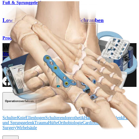
Fuß & Sprunggelenk
Low Profile MTP-Platten und -Schrauben
Produkt
Wie können wir Ihnen helfen?
Medizinproduktberater:in kontaktieren
Veranstaltungen, Lab-Vorführungen und Schulungsmöglichkeiten
ansehen
Unseren Newsletter abonnieren
Besuchen Sie uns
Operationsverfahren
Schulter
Knie
Ellenbogen
Schulterendoprothetik
Hand und Handgelenk
Fuß
und Sprunggelenk
Trauma
Hüfte
Orthobiologie
Cardiothoracic
Surgery
Wirbelsäule