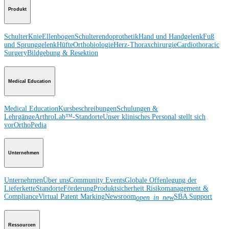
Produkt
Schulter
Knie
Ellenbogen
Schulterendoprothetik
Hand und Handgelenk
Fuß
und Sprunggelenk
Hüfte
Orthobiologie
Herz-Thoraxchirurgie
Cardiothoracic
Surgery
Bildgebung & Resektion
Medical Education
Medical Education
Kursbeschreibungen
Schulungen &
Lehrgänge
ArthroLab™-Standorte
Unser klinisches Personal stellt sich
vor
OrthoPedia
Unternehmen
Unternehmen
Über uns
Community Events
Globale Offenlegung der
Lieferkette
Standorte
Förderung
Produktsicherheit
Risikomanagement &
Compliance
Virtual Patent Marking
Newsroom
SBA Support
open_in_new
Ressourcen