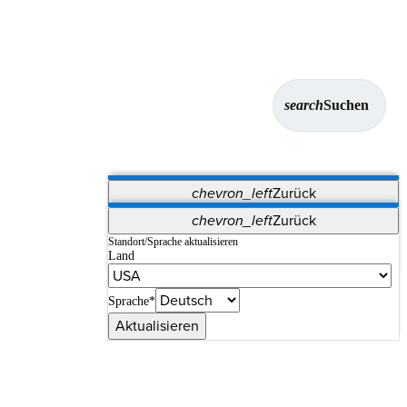
search
Suchen
chevron_left
Zurück
Anwendungen
chevron_left
Zurück
Vet Systems
OrthoPedia Patient
SAP
Standort/Sprache aktualisieren
Land
Supplier Portal
Synergy-Bildgebung und -Resektion
Sprache*
Aktualisieren