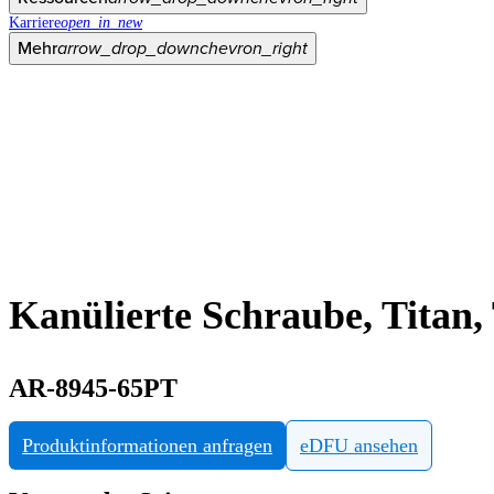
Karriere
open_in_new
Mehr
arrow_drop_down
chevron_right
Kanülierte Schraube, Titan
AR-8945-65PT
Produktinformationen anfragen
eDFU ansehen