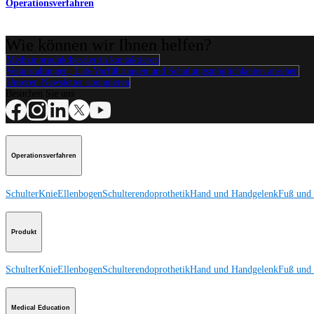
Operationsverfahren
Wie können wir Ihnen helfen?
Medizinproduktberater:in kontaktieren
Veranstaltungen, Lab-Vorführungen und Schulungsmöglichkeiten ansehen
Unseren Newsletter abonnieren
Besuchen Sie uns
Operationsverfahren
Schulter
Knie
Ellenbogen
Schulterendoprothetik
Hand und Handgelenk
Fuß und
Produkt
Schulter
Knie
Ellenbogen
Schulterendoprothetik
Hand und Handgelenk
Fuß und
Medical Education