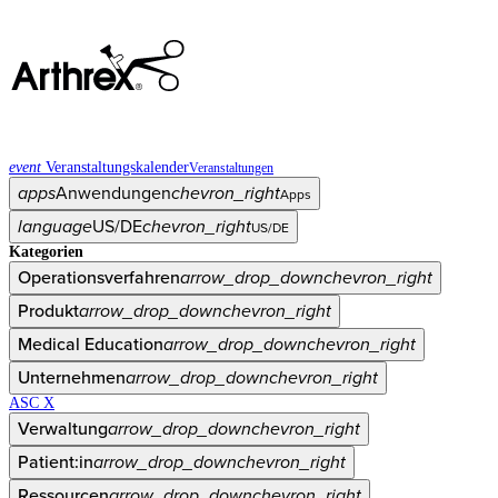
event
Veranstaltungskalender
Veranstaltungen
apps
Anwendungen
chevron_right
Apps
language
US/DE
chevron_right
US/DE
Kategorien
Operationsverfahren
arrow_drop_down
chevron_right
Produkt
arrow_drop_down
chevron_right
Medical Education
arrow_drop_down
chevron_right
Unternehmen
arrow_drop_down
chevron_right
ASC X
Verwaltung
arrow_drop_down
chevron_right
Patient:in
arrow_drop_down
chevron_right
Ressourcen
arrow_drop_down
chevron_right