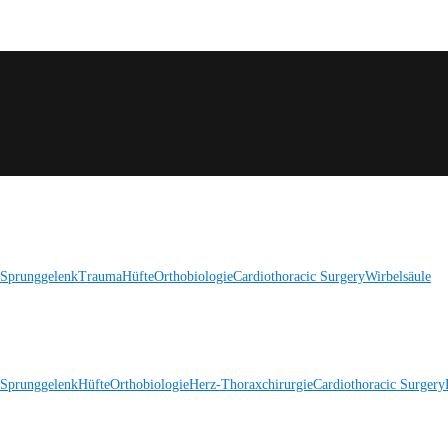
 Sprunggelenk
Trauma
Hüfte
Orthobiologie
Cardiothoracic Surgery
Wirbelsäule
 Sprunggelenk
Hüfte
Orthobiologie
Herz-Thoraxchirurgie
Cardiothoracic Surgery