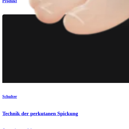
Produkt
Schulter
Technik der perkutanen Spickung