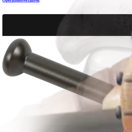
Operationsverfahren
Fuß & Sprunggelenk
Kalkaneusosteotomie bei Plattfußdeformität