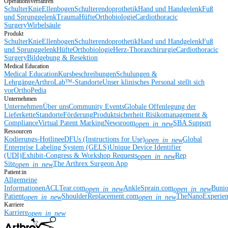
Operationsverfahren
Schulter
Knie
Ellenbogen
Schulterendoprothetik
Hand und Handgelenk
Fuß
und Sprunggelenk
Trauma
Hüfte
Orthobiologie
Cardiothoracic
Surgery
Wirbelsäule
Produkt
Schulter
Knie
Ellenbogen
Schulterendoprothetik
Hand und Handgelenk
Fuß
und Sprunggelenk
Hüfte
Orthobiologie
Herz-Thoraxchirurgie
Cardiothoracic
Surgery
Bildgebung & Resektion
Medical Education
Medical Education
Kursbeschreibungen
Schulungen &
Lehrgänge
ArthroLab™-Standorte
Unser klinisches Personal stellt sich
vor
OrthoPedia
Unternehmen
Unternehmen
Über uns
Community Events
Globale Offenlegung der
Lieferkette
Standorte
Förderung
Produktsicherheit
Risikomanagement &
Compliance
Virtual Patent Marking
Newsroom
SBA Support
open_in_new
Ressourcen
Kodierungs-Hotline
eDFUs (Instructions for Use)
Global
open_in_new
Enterprise Labeling System (GELS)
Unique Device Identifier
(UDI)
Exhibit-Congress & Workshop Requests
Rep
open_in_new
Site
The Arthrex Surgeon App
open_in_new
Patient:in
Allgemeine
Informationen
ACLTear.com
AnkleSprain.com
Buni
open_in_new
open_in_new
Patient
ShoulderReplacement.com
TheNanoExperie
open_in_new
open_in_new
Karriere
Karriere
open_in_new