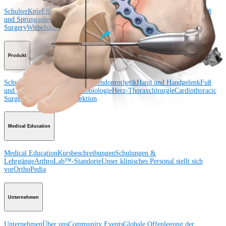
Schulter
Knie
Ellenbogen
Schulterendoprothetik
Hand und Handgelenk
Fuß
und Sprunggelenk
Trauma
Hüfte
Orthobiologie
Cardiothoracic
Surgery
Wirbelsäule
Produkt
Schulter
Knie
Ellenbogen
Schulterendoprothetik
Hand und Handgelenk
Fuß
und Sprunggelenk
Hüfte
Orthobiologie
Herz-Thoraxchirurgie
Cardiothoracic
Surgery
Bildgebung & Resektion
Medical Education
Medical Education
Kursbeschreibungen
Schulungen &
Lehrgänge
ArthroLab™-Standorte
Unser klinisches Personal stellt sich
vor
OrthoPedia
Unternehmen
Unternehmen
Über uns
Community Events
Globale Offenlegung der