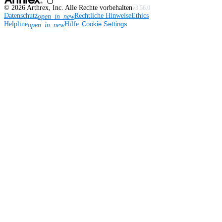
©
2026
Arthrex, Inc. Alle Rechte vorbehalten
v3.56.0
Datenschutz
Rechtliche Hinweise
Ethics
open_in_new
Helpline
Hilfe
Cookie Settings
open_in_new