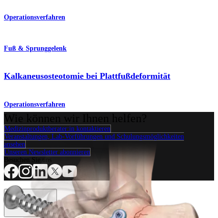
Operationsverfahren
Fuß & Sprunggelenk
Kalkaneusosteotomie bei Plattfußdeformität
Operationsverfahren
Wie können wir Ihnen helfen?
Medizinproduktberater:in kontaktieren
Veranstaltungen, Lab-Vorführungen und Schulungsmöglichkeiten
ansehen
Unseren Newsletter abonnieren
Besuchen Sie uns
Operationsverfahren